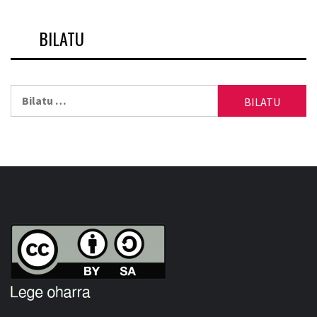
BILATU
Bilatu: