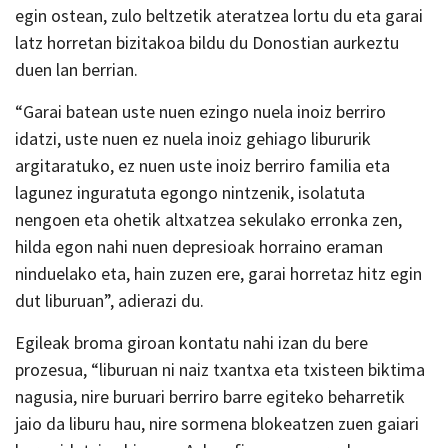
egin ostean, zulo beltzetik ateratzea lortu du eta garai
latz horretan bizitakoa bildu du Donostian aurkeztu
duen lan berrian.
“Garai batean uste nuen ezingo nuela inoiz berriro
idatzi, uste nuen ez nuela inoiz gehiago libururik
argitaratuko, ez nuen uste inoiz berriro familia eta
lagunez inguratuta egongo nintzenik, isolatuta
nengoen eta ohetik altxatzea sekulako erronka zen,
hilda egon nahi nuen depresioak horraino eraman
ninduelako eta, hain zuzen ere, garai horretaz hitz egin
dut liburuan”, adierazi du.
Egileak broma giroan kontatu nahi izan du bere
prozesua, “liburuan ni naiz txantxa eta txisteen biktima
nagusia, nire buruari berriro barre egiteko beharretik
jaio da liburu hau, nire sormena blokeatzen zuen gaiari