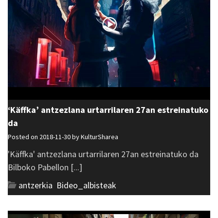
‘Käffka’ antzezlana urtarrilaren 27an estreinatuko
da
Posted on 2018-11-30 by
KulturSharea
'Käffka' antzezlana urtarrilaren 27an estreinatuko da
Bilboko Pabellon [...]
antzerkia
,
Bideo_albisteak