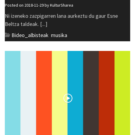
Posted on 2018-11-29 by
KulturSharea
Ni izeneko zazpigarren lana aurkeztu du gaur Esne
Beltza taldeak. [...]
Bideo_albisteak
,
musika