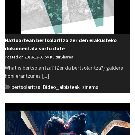
Nazioartean bertsolaritza zer den erakusteko
dokumentala sortu dute
Posted on 2018-12-05 by
KulturSharea
What is bertsolaritza? (Zer da bertsolaritza?) galdera
honi erantzunez [...]
bertsolaritza
,
Bideo_albisteak
,
zinema