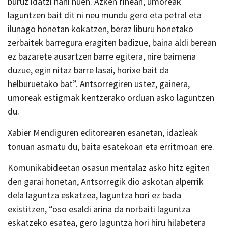
buruz idatzi nahi nuen. Azken finean, umoreak
laguntzen bait dit ni neu mundu gero eta petral eta
ilunago honetan kokatzen, beraz liburu honetako
zerbaitek barregura eragiten badizue, baina aldi berean
ez bazarete ausartzen barre egitera, nire baimena
duzue, egin nitaz barre lasai, horixe bait da
helburuetako bat”. Antsorregiren ustez, gainera,
umoreak estigmak kentzerako orduan asko laguntzen
du.
Xabier Mendiguren editorearen esanetan, idazleak
tonuan asmatu du, baita esatekoan eta erritmoan ere.
Komunikabideetan osasun mentalaz asko hitz egiten
den garai honetan, Antsorregik dio askotan alperrik
dela laguntza eskatzea, laguntza hori ez bada
existitzen, “oso esaldi arina da norbaiti laguntza
eskatzeko esatea, gero laguntza hori hiru hilabetera