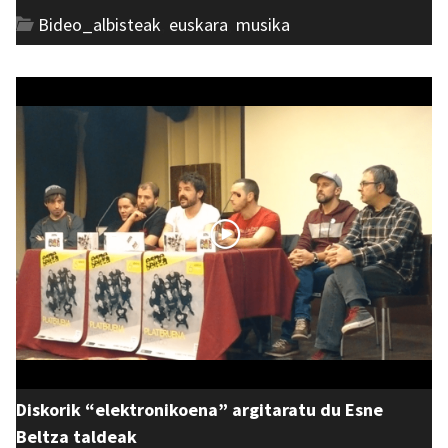
Bideo_albisteak
,
euskara
,
musika
Diskorik “elektronikoena” argitaratu du Esne
Beltza taldeak