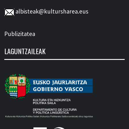
albisteak@kultursharea.eus
Publizitatea
LAGUNTZAILEAK