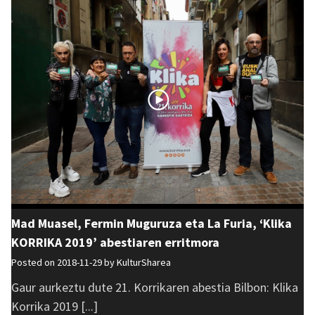
Mad Muasel, Fermin Muguruza eta La Furia, ‘Klika
KORRIKA 2019’ abestiaren erritmora
Posted on 2018-11-29 by
KulturSharea
Gaur aurkeztu dute 21. Korrikaren abestia Bilbon: Klika
Korrika 2019 [...]