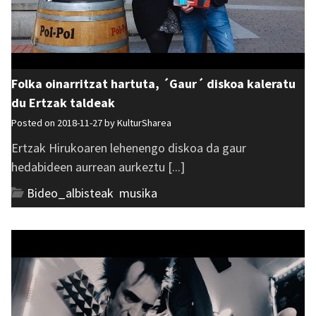
Folka oinarritzat hartuta, ´Gaur´ diskoa kaleratu
du Ertzak taldeak
Posted on 2018-11-27 by
KulturSharea
Ertzak Hirukoaren lehenengo diskoa da gaur
hedabideen aurrean aurkeztu [...]
Bideo_albisteak
,
musika