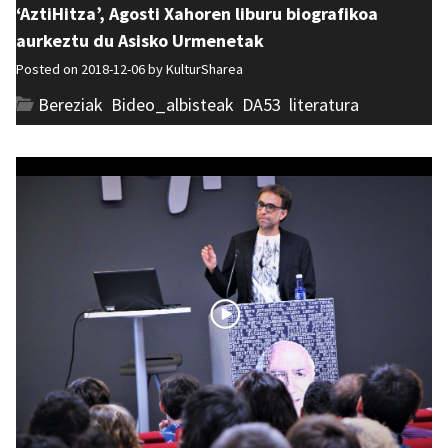
‘AztiHitza’, Agosti Xahoren liburu biografikoa
aurkeztu du Asisko Urmenetak
Posted on 2018-12-06 by
KulturSharea
Bereziak
,
Bideo_albisteak
,
DA53
,
literatura