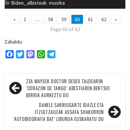
Bideo_albisteak
,
musika
«
1
…
58
59
60
61
62
»
Page 60 of 62
Zabaldu:
Facebook
Twitter
Mastodon
WhatsApp
Telegram
Bidalketetan
ZEA MAYSEK DOCTOR DESEO TALDEAREN
zehar
‘CORAZON DE TANGO’ ABESTIAREN BERTSIO
BERRIA AURKEZTU DU
nabigatu
DANELE SARRIUGARTE IDAZLE ETA
ITZULTZAILEAK ASSATA SHAKURREN
‘AUTOBIOGRAFIA BAT’ LIBURUA EUSKARATU DU