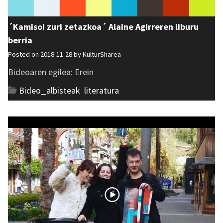
´Kamisoi zuri zetazkoa´ Alaine Agirreren liburu
berria
Posted on 2018-11-28 by
KulturSharea
Bideoaren egilea: Erein
Bideo_albisteak
,
literatura