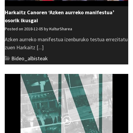
Harkaitz Canoren ‘Azken aurreko manifestua’
osorik ikusgai
Posted on 2018-12-05 by
KulturSharea
Azken aurreko manifestua izenburuko testua errezitatu
zuen Harkaitz [...]
Bideo_albisteak