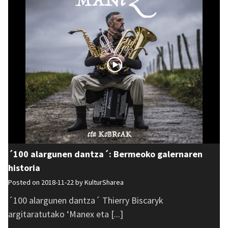
´100 alargunen dantza´: Bermeoko galernaren
historia
Posted on 2018-11-22 by
KulturSharea
´100 alargunen dantza´ Thierry Biscaryk
argitaratutako ‘Manex eta [...]