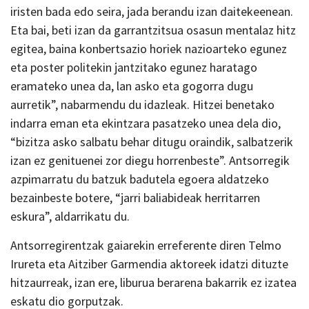
iristen bada edo seira, jada berandu izan daitekeenean.
Eta bai, beti izan da garrantzitsua osasun mentalaz hitz
egitea, baina konbertsazio horiek nazioarteko egunez
eta poster politekin jantzitako egunez haratago
eramateko unea da, lan asko eta gogorra dugu
aurretik”, nabarmendu du idazleak. Hitzei benetako
indarra eman eta ekintzara pasatzeko unea dela dio,
“bizitza asko salbatu behar ditugu oraindik, salbatzerik
izan ez genituenei zor diegu horrenbeste”. Antsorregik
azpimarratu du batzuk badutela egoera aldatzeko
bezainbeste botere, “jarri baliabideak herritarren
eskura”, aldarrikatu du.
Antsorregirentzak gaiarekin erreferente diren Telmo
Irureta eta Aitziber Garmendia aktoreek idatzi dituzte
hitzaurreak, izan ere, liburua berarena bakarrik ez izatea
eskatu dio gorputzak.