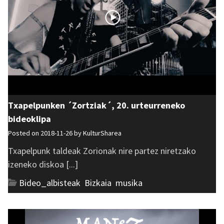
Txapelpunken ´Zortziak´, 20. urteurreneko
bideoklipa
Posted on 2018-11-26 by
KulturSharea
Txapelpunk taldeak Zorionak nire partez niretzako
izeneko diskoa [...]
Bideo_albisteak
,
Bizkaia
,
musika