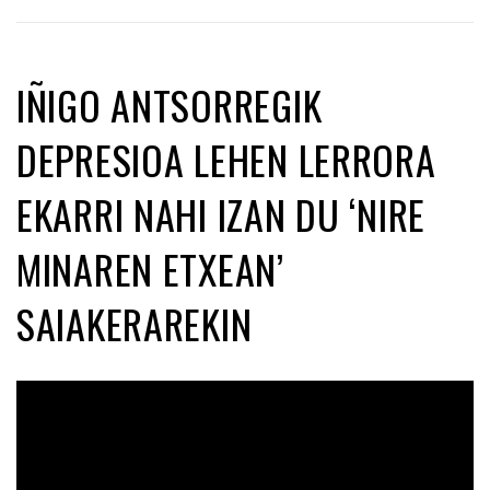
IÑIGO ANTSORREGIK
DEPRESIOA LEHEN LERRORA
EKARRI NAHI IZAN DU ‘NIRE
MINAREN ETXEAN’
SAIAKERAREKIN