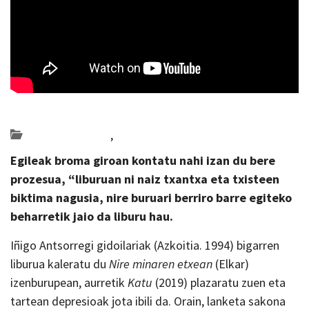
Posted on 2022-10-30 by
KulturSharea
Bideo_albisteak
,
literatura
Egileak b
roma giroan kontatu nahi izan du bere
prozesua, “liburuan ni naiz txantxa eta txisteen
biktima nagusia, nire buruari berriro barre egiteko
beharretik jaio da liburu hau.
Iñigo Antsorregi gidoilariak (Azkoitia. 1994) bigarren
liburua kaleratu du
Nire minaren etxean
(Elkar)
izenburupean, aurretik
Katu
(2019) plazaratu zuen eta
tartean depresioak jota ibili da. Orain, lanketa sakona