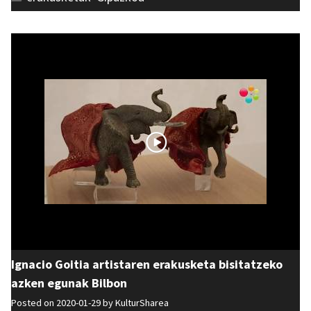
Ignacio Goitia artistaren erakusketa bisitatzeko
azken egunak Bilbon
Posted on 2020-01-29 by
KulturSharea