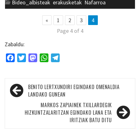
Bideo_albisteak
,
erakusketak
,
Nafarroa
«
1
2
3
4
Page 4 of 4
Zabaldu:
Facebook
Twitter
Mastodon
WhatsApp
Telegram
Bidalketetan
BENITO LERTXUNDIRI EGINDAKO OMENALDIA
zehar
LANDAKO GUNEAN
nabigatu
MARKOS ZAPIAINEK TXILLARDEGIK
HIZKUNTZALARITZAN EGINDAKO LANA ETA
IRITZIAK BATU DITU