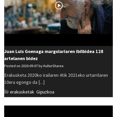
Juan Luis Goenaga margolariaren ibilbidea 128
artelanen bidez
Posted on 2020-09-07 by
KulturSharea
Erakusketa 2020ko irailaren 4tik 2021eko urtarrilaren
10era egongo da [...]
erakusketak
,
Gipuzkoa