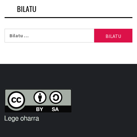
BILATU
Bilatu: