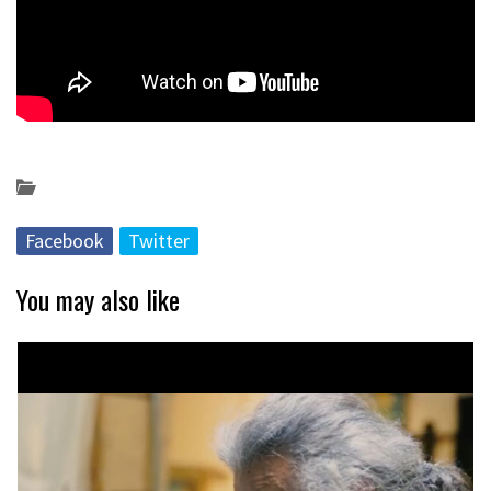
Posted on 2024-12-30 by
KulturSharea
erakusketak
Facebook
Twitter
You may also like