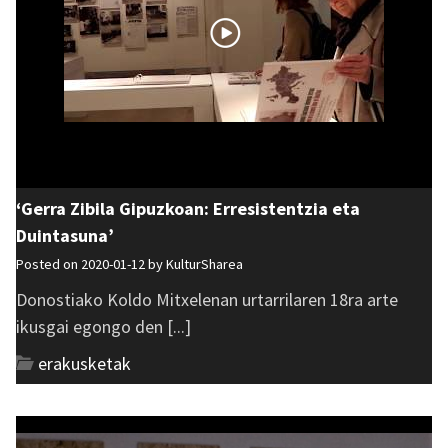
‘Gerra Zibila Gipuzkoan: Erresistentzia eta
Duintasuna’
Posted on 2020-01-12 by
KulturSharea
Donostiako Koldo Mitxelenan urtarrilaren 18ra arte
ikusgai egongo den [...]
erakusketak