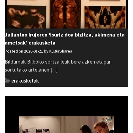
Juliantxo Irujoren ‘Isuriz doa bizitza, ukimena eta
ametsak’ erakusketa
Posted on 2020-01-21 by
KulturSharea
Bildumak Bilboko sortzaileak bere azken etapan
sortutako artelanen [...]
erakusketak