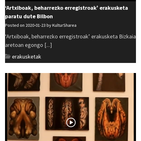
‘Artxiboak, beharrezko erregistroak’ erakusketa
paratu dute Bilbon
Posted on 2020-01-23 by
KulturSharea
‘Artxiboak, beharrezko erregistroak’ erakusketa Bizkaia
aretoan egongo [...]
erakusketak