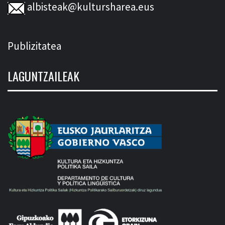
albisteak@kultursharea.eus
Publizitatea
LAGUNTZAILEAK