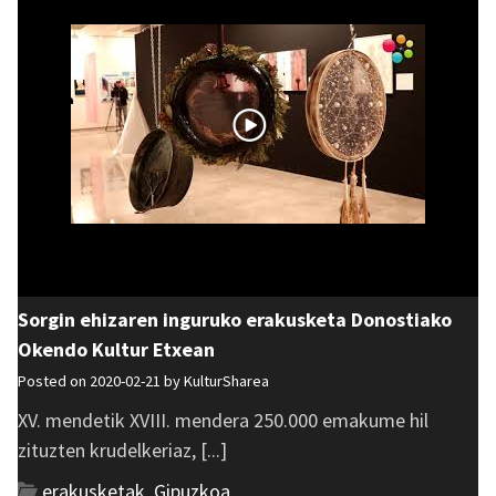
Sorgin ehizaren inguruko erakusketa Donostiako
Okendo Kultur Etxean
Posted on 2020-02-21 by
KulturSharea
XV. mendetik XVIII. mendera 250.000 emakume hil
zituzten krudelkeriaz, [...]
erakusketak
,
Gipuzkoa