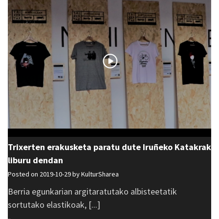
Trixerten erakusketa paratu dute Iruñeko Katakrak
liburu dendan
Posted on 2019-10-29 by
KulturSharea
Berria egunkarian argitaratutako albisteetatik
sortutako elastikoak, [...]