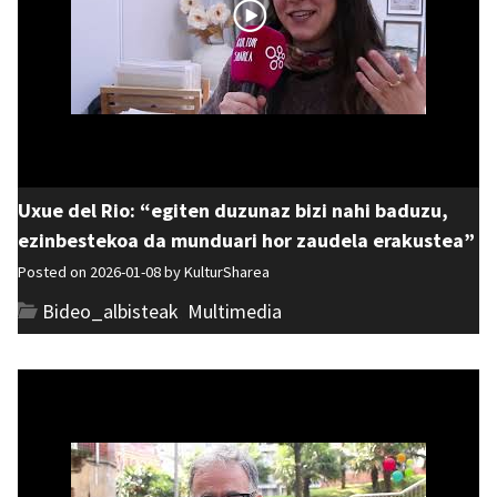
Uxue del Rio: “egiten duzunaz bizi nahi baduzu,
ezinbestekoa da munduari hor zaudela erakustea”
Posted on 2026-01-08 by
KulturSharea
Bideo_albisteak
,
Multimedia