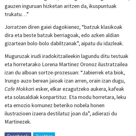
gauzen inguruan hizketan aritzen da, ikuspuntuak
trukatu…”
Jorratzen diren gaiei dagokienez, “batzuk klasikoak
dira eta beste batzuk berriagoak, edo azken aldian
gizartean bolo-bolo dabiltzanak”, aipatu du idazleak.
Muguruzak irudi iradokitzaileekin lagundu ditu testuak
eta horretarako Lorena Martinez Oronoz ilustratzailea
izan du alboan sortze-prozesuan: “Jabierrek eta biok,
Irungo auzo berean jaioak izan arren, orain izan dugu,
Caf
e Mokka
ri esker, elkar ezagutzeko aukera, kafeak
eta solasaldiak konpartituz. Eta modu horretara, leku
eta emozio komunez beteriko nobela honen
ilustrazioen izaera destilatuz joan da”, adierazi du
Martinezek.