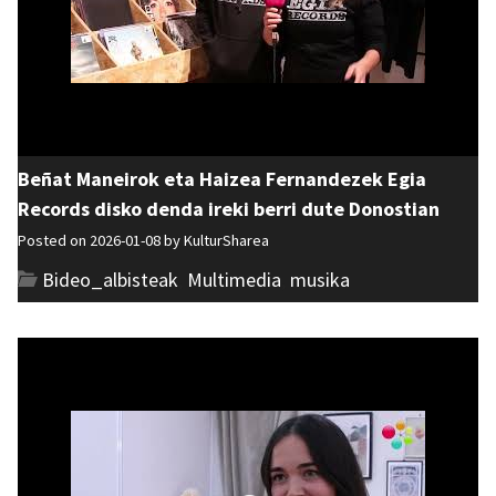
Beñat Maneirok eta Haizea Fernandezek Egia
Records disko denda ireki berri dute Donostian
Posted on 2026-01-08 by
KulturSharea
Bideo_albisteak
,
Multimedia
,
musika