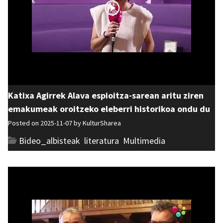
Katixa Agirrek Alava espioitza-sarean aritu ziren
emakumeak oroitzeko eleberri historikoa ondu du
Posted on 2025-11-07 by
KulturSharea
Bideo_albisteak
,
literatura
,
Multimedia