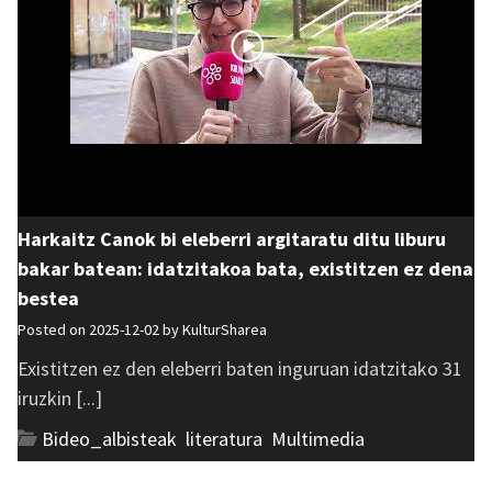
Harkaitz Canok bi eleberri argitaratu ditu liburu
bakar batean: idatzitakoa bata, existitzen ez dena
bestea
Posted on 2025-12-02 by
KulturSharea
Existitzen ez den eleberri baten inguruan idatzitako 31
iruzkin [...]
Bideo_albisteak
,
literatura
,
Multimedia