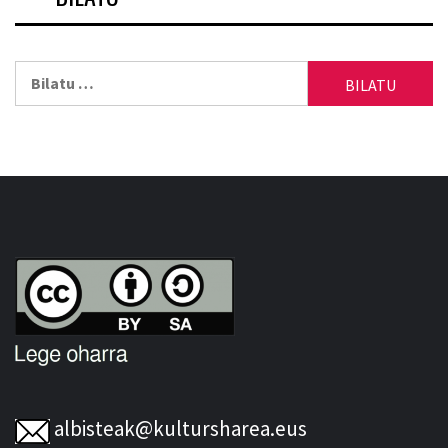
Bilatu:
albisteak@kultursharea.eus