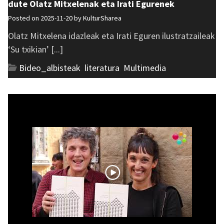
dute Olatz Mitxelenak eta Irati Egurenek
Posted on 2025-11-20 by
KulturSharea
Olatz Mitxelena idazleak eta Irati Eguren ilustratzaileak
‘Su txikian’ [...]
Bideo_albisteak
,
literatura
,
Multimedia