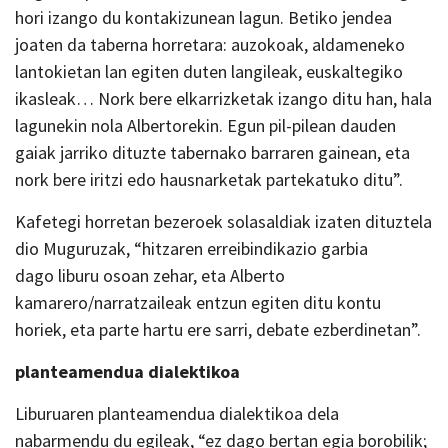
hori izango du kontakizunean lagun. Betiko jendea
joaten da taberna horretara: auzokoak, aldameneko
lantokietan lan egiten duten langileak, euskaltegiko
ikasleak… Nork bere elkarrizketak izango ditu han, hala
lagunekin nola Albertorekin. Egun pil-pilean dauden
gaiak jarriko dituzte tabernako barraren gainean, eta
nork bere iritzi edo hausnarketak partekatuko ditu”.
Kafetegi horretan bezeroek solasaldiak izaten dituztela
dio Muguruzak, “hitzaren erreibindikazio garbia
dago liburu osoan zehar, eta Alberto
kamarero/narratzaileak entzun egiten ditu kontu
horiek, eta parte hartu ere sarri, debate ezberdinetan”.
planteamendua dialektikoa
Liburuaren planteamendua dialektikoa dela
nabarmendu du egileak, “ez dago bertan egia borobilik;