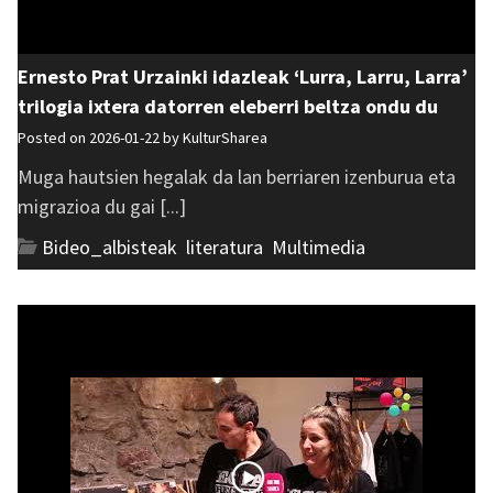
Ernesto Prat Urzainki idazleak ‘Lurra, Larru, Larra’
trilogia ixtera datorren eleberri beltza ondu du
Posted on 2026-01-22 by
KulturSharea
Muga hautsien hegalak da lan berriaren izenburua eta
migrazioa du gai [...]
Bideo_albisteak
,
literatura
,
Multimedia