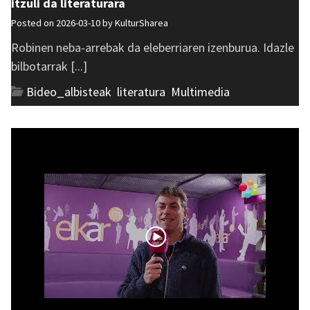
itzuli da literaturara
Posted on 2026-03-10 by
KulturSharea
Robinen neba-arrebak da eleberriaren izenburua. Idazle
bilbotarrak [...]
Bideo_albisteak
,
literatura
,
Multimedia