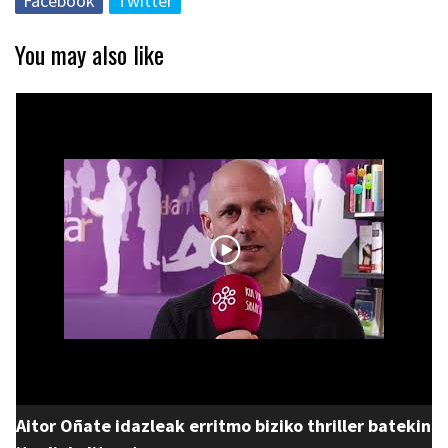
Facebook
Twitter
You may also like
Aitor Oñate idazleak erritmo biziko thriller batekin