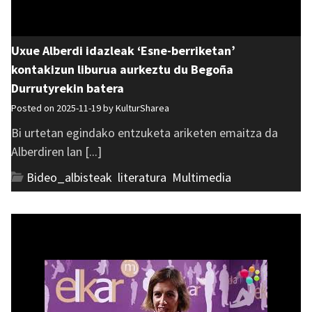
Uxue Alberdi idazleak ‘Esne-berriketan’
kontakizun liburua aurkeztu du Begoña
Durrutyrekin batera
Posted on 2025-11-19 by
KulturSharea
Bi urtetan egindako entzuketa ariketen emaitza da
Alberdiren lan [...]
Bideo_albisteak
,
literatura
,
Multimedia