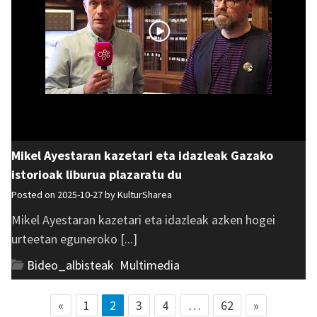
Mikel Ayestaran kazetari eta idazleak Gazako
istorioak liburua plazaratu du
Posted on 2025-10-27 by
KulturSharea
Mikel Ayestaran kazetari eta idazleak azken hogei
urteetan eguneroko [...]
Bideo_albisteak
,
Multimedia
«
1
2
3
4
…
62
»