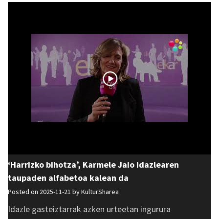
‘Harrizko bihotza’, Karmele Jaio idazlearen
taupaden alfabetoa kalean da
Posted on 2025-11-21 by
KulturSharea
Idazle gasteiztarrak azken urteetan ingurura