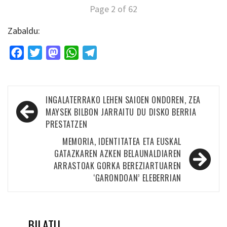
Page 2 of 62
Zabaldu:
Facebook
Twitter
Mastodon
WhatsApp
Telegram
Bidalketetan
INGALATERRAKO LEHEN SAIOEN ONDOREN, ZEA
zehar
MAYSEK BILBON JARRAITU DU DISKO BERRIA
PRESTATZEN
nabigatu
MEMORIA, IDENTITATEA ETA EUSKAL
GATAZKAREN AZKEN BELAUNALDIAREN
ARRASTOAK GORKA BEREZIARTUAREN
‘GARONDOAN’ ELEBERRIAN
BILATU