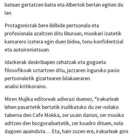
batean gertatzen baita eta Albertok bertan egiten du
lan.
Protagonistak bere ibilbide pertsonala eta
profesionala azaltzen ditu liburuan, musikari izatetik
kamarero izatera egin duen bidea, tonu konfidentzial
eta autoironiatsuan.
Idazkerak deskribapen zehatzak eta gogoeta
filosofikoak uztartzen ditu, jazzaren inguruko pasio
pertsonaletik gizartearen bilakaeraren
analisi kritikoraino.
Miren Mujika editoreak adierazi duenez, “irakurleak
lehen pasartetik bertatik irudikatuko du zer-nolako
taberna den Cafe Mokka, zer usain darion, zer musika
aditzen den bozgorailuetatik, zer koadro dituen, nola
dagoen apainduta… Eta, hain zuzen ere, irakurleak giro