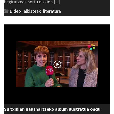
begiratzeak sortu dizkion [...]
Bideo_albisteak
,
literatura
Su txikian hausnartzeko album ilustratua ondu