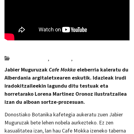
Posted on 2026-05-21 by
KulturSharea
Bideo_albisteak
,
literatura
,
Multimedia
Jabier Muguruzak
Cafe Mokka
eleberria kaleratu du
Alberdania argitaletxearen eskutik. Idazleak
irudi
iradokitzaileekin lagundu ditu testuak eta
horretarako
Lorena Mart
i
nez Oronoz
ilustratzailea
izan du alboan sortze-prozesuan.
Donostiako Botanika kafetegia aukeratu zuen Jabier
Muguruzak bete lehen nobela aurkezteko. Ez zen
kasualitatea izan, lan hau Cafe Mokka izeneko taberna