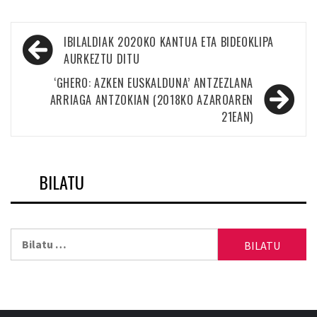
Bidalketetan
IBILALDIAK 2020KO KANTUA ETA BIDEOKLIPA
zehar
AURKEZTU DITU
nabigatu
‘GHERO: AZKEN EUSKALDUNA’ ANTZEZLANA
ARRIAGA ANTZOKIAN (2018KO AZAROAREN
21EAN)
BILATU
Bilatu: