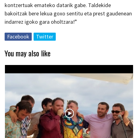
kontzertuak emateko datarik gabe. Taldekide
bakoitzak bere lekua goxo sentitu eta prest gaudenean
indarrez igoko gara oholtzara!”
Facebook
Twitter
You may also like