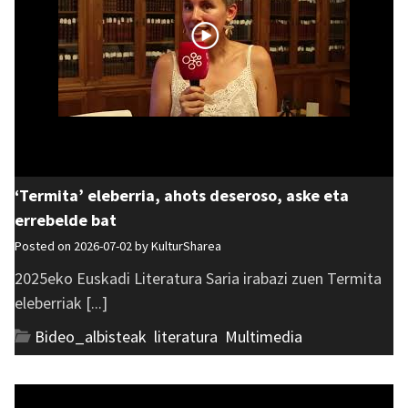
‘Termita’ eleberria, ahots deseroso, aske eta
errebelde bat
Posted on 2026-07-02 by
KulturSharea
2025eko Euskadi Literatura Saria irabazi zuen Termita
eleberriak [...]
Bideo_albisteak
,
literatura
,
Multimedia