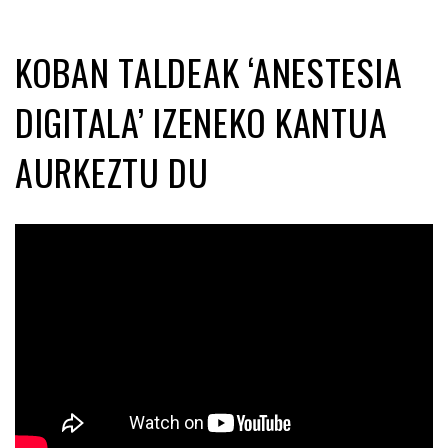
KOBAN TALDEAK ‘ANESTESIA
DIGITALA’ IZENEKO KANTUA
AURKEZTU DU