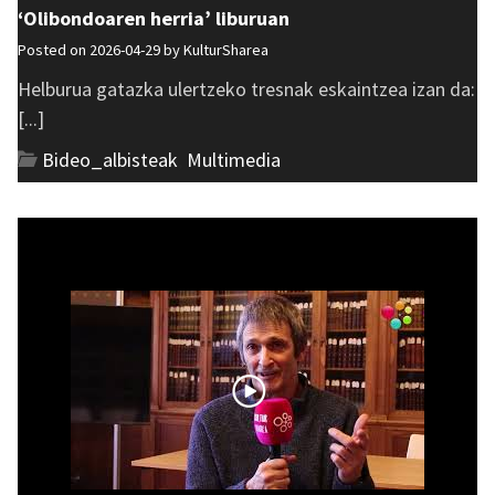
‘Olibondoaren herria’ liburuan
Posted on 2026-04-29 by
KulturSharea
Helburua gatazka ulertzeko tresnak eskaintzea izan da:
[...]
Bideo_albisteak
,
Multimedia