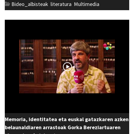
Bideo_albisteak
,
literatura
,
Multimedia
Memoria, identitatea eta euskal gatazkaren azken
belaunaldiaren arrastoak Gorka Bereziartuaren