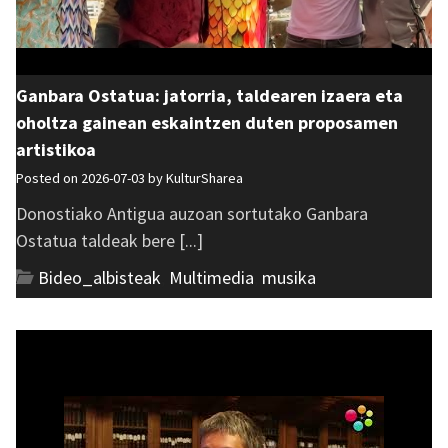
Ganbara Ostatua: jatorria, taldearen izaera eta
oholtza gainean eskaintzen duten proposamen
artistikoa
Posted on 2026-07-03 by
KulturSharea
Donostiako Antigua auzoan sortutako Ganbara
Ostatua taldeak bere [...]
Bideo_albisteak
,
Multimedia
,
musika