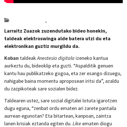
Posted on 2020-03-17 by
KulturSharea
Bideo_albisteak
,
musika
Larraitz Zuazok zuzendutako bideo honekin,
taldeak elektroswinga alde batera utzi du eta
elektronikan guztiz murgildu da.
Koban
taldeak
Anestesia digitala
izeneko kantua
aurkeztu du, bideoklip eta guzti. “Aspalditik genuen
kantu hau publikatzeko gogoa, eta zer esango dizuegu,
nahigabe baina momentu aproposean iritsi da”, azaldu
du zazpikoteak sare sozialen bidez.
Taldearen ustez, sare sozial digitalei lotuta igarotzen
dugu eguna, “zenbat ordu ematen ari zarete pantaila
aurrean egunotan? Eta bitartean, kanpoan, zaintza
lanen krisiak eztanda egiten du.
Like
ematen diogu