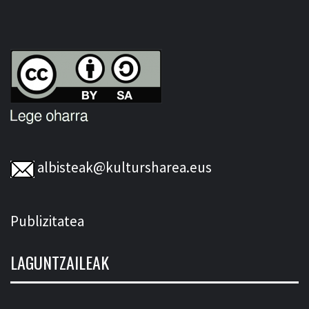
albisteak@kultursharea.eus
Publizitatea
LAGUNTZAILEAK