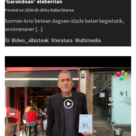
‘Garondoan’ eleberrian
Posted on 2026-05-28 by
KulturSharea
Sormen-krisi betean dagoen idazle baten begietatik,
oroimenaren [...]
Bideo_albisteak
,
literatura
,
Multimedia