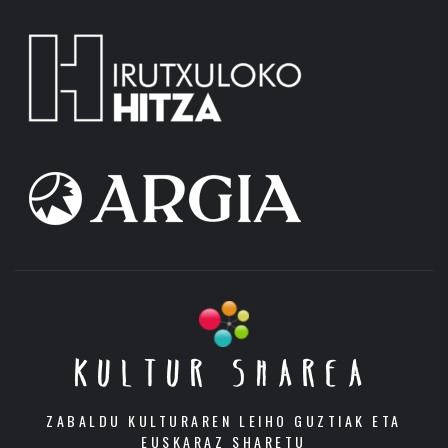
KULTUR SHAREA
ZABALDU KULTURAREN LEIHO GUZTIAK ETA
EUSKARAZ SHARETU