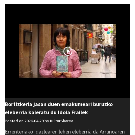
Bortizkeria jasan duen emakumeari buruzko
eleberria kaleratu du Idoia Frailek
Posted on 2026-04-29 by
KulturSharea
Errenteriako idazlearen lehen eleberria da Arranoaren