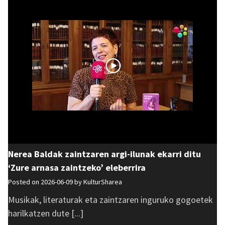
Nerea Baldak zaintzaren argi-ilunak ekarri ditu
‘Zure arnasa zaintzeko’ eleberrira
Posted on 2026-06-09 by
KulturSharea
Musikak, literaturak eta zaintzaren inguruko gogoetek
harilkatzen dute [...]