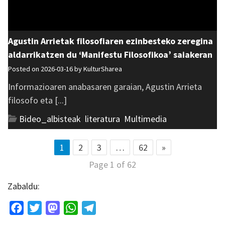
Agustin Arrietak filosofiaren ezinbesteko zeregina
aldarrikatzen du ‘Manifestu Filosofikoa’ saiakeran
Posted on 2026-03-16 by
KulturSharea
Informazioaren anabasaren garaian, Agustin Arrieta
filosofo eta [...]
Bideo_albisteak
,
literatura
,
Multimedia
1
2
3
…
62
»
Page 1 of 62
Zabaldu:
Facebook
Twitter
Mastodon
WhatsApp
Telegram