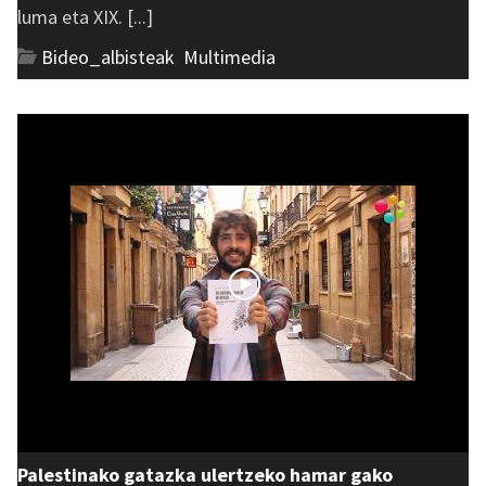
luma eta XIX. [...]
Bideo_albisteak
,
Multimedia
Palestinako gatazka ulertzeko hamar gako