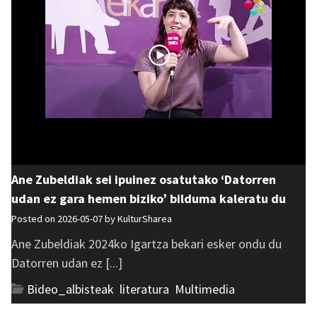
Ane Zubeldiak sei ipuinez osatutako ‘Datorren
udan ez gara hemen biziko’ bilduma kaleratu du
Posted on 2026-05-07 by
KulturSharea
Ane Zubeldiak 2024ko Igartza bekari esker ondu du
Datorren udan ez [...]
Bideo_albisteak
,
literatura
,
Multimedia