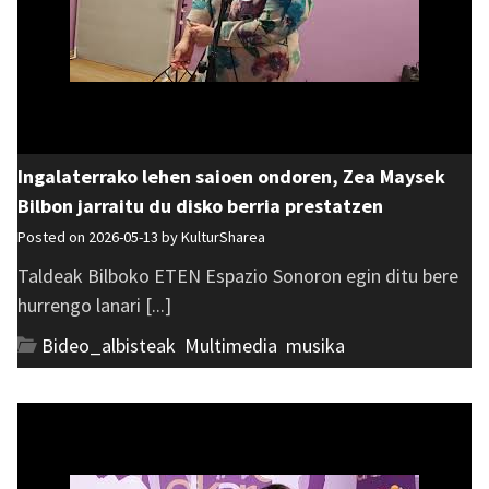
Ingalaterrako lehen saioen ondoren, Zea Maysek
Bilbon jarraitu du disko berria prestatzen
Posted on 2026-05-13 by
KulturSharea
Taldeak Bilboko ETEN Espazio Sonoron egin ditu bere
hurrengo lanari [...]
Bideo_albisteak
,
Multimedia
,
musika