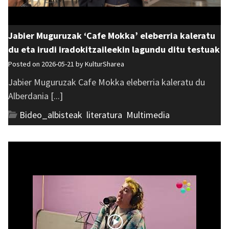
Jabier Muguruzak ‘Cafe Mokka’ eleberria kaleratu
du eta irudi iradokitzaileekin lagundu ditu testuak
Posted on 2026-05-21 by
KulturSharea
Jabier Muguruzak Cafe Mokka eleberria kaleratu du
Alberdania [...]
Bideo_albisteak
,
literatura
,
Multimedia