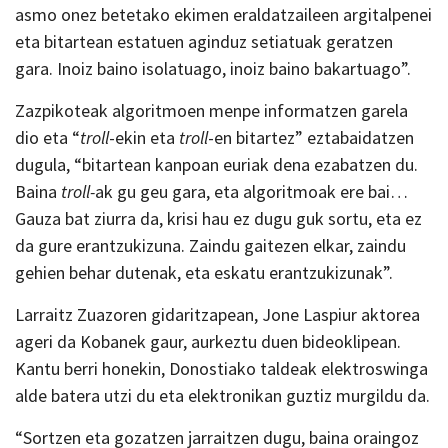
asmo onez betetako ekimen eraldatzaileen argitalpenei
eta bitartean estatuen aginduz setiatuak geratzen
gara. Inoiz baino isolatuago, inoiz baino bakartuago”.
Zazpikoteak algoritmoen menpe informatzen garela
dio eta “
troll
-ekin eta
troll
-en bitartez” eztabaidatzen
dugula, “bitartean kanpoan euriak dena ezabatzen du.
Baina
troll-
ak gu geu gara, eta algoritmoak ere bai…
Gauza bat ziurra da, krisi hau ez dugu guk sortu, eta ez
da gure erantzukizuna. Zaindu gaitezen elkar, zaindu
gehien behar dutenak, eta eskatu erantzukizunak”.
Larraitz Zuazoren gidaritzapean, Jone Laspiur aktorea
ageri da Kobanek gaur, aurkeztu duen bideoklipean.
Kantu berri honekin, Donostiako taldeak elektroswinga
alde batera utzi du eta elektronikan guztiz murgildu da.
“Sortzen eta gozatzen jarraitzen dugu, baina oraingoz