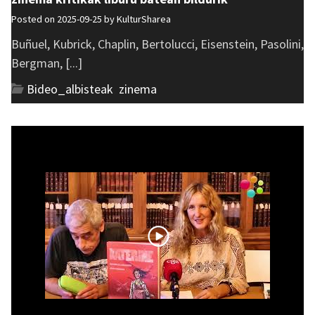
Posted on 2025-09-25 by
KulturSharea
Buñuel, Kubrick, Chaplin, Bertolucci, Eisenstein, Pasolini,
Bergman, [...]
Bideo_albisteak
,
zinema