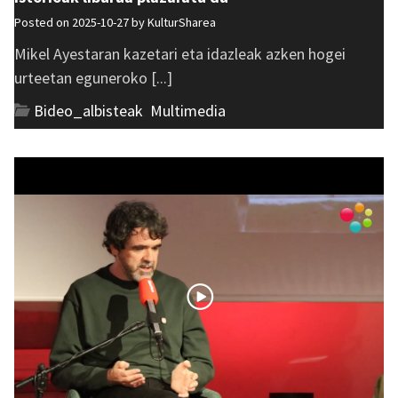
Posted on 2025-10-27 by
KulturSharea
Mikel Ayestaran kazetari eta idazleak azken hogei
urteetan eguneroko [...]
Bideo_albisteak
,
Multimedia