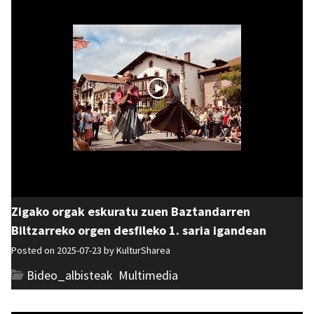
Zigako orgak eskuratu zuen Baztandarren
Biltzarreko orgen desfileko 1. saria igandean
Posted on 2025-07-23 by
KulturSharea
Bideo_albisteak
,
Multimedia