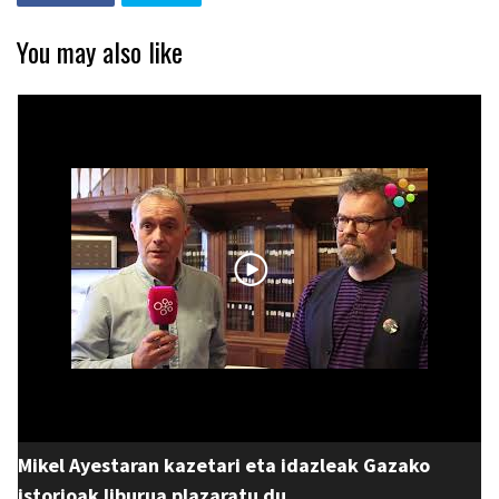
You may also like
Mikel Ayestaran kazetari eta idazleak Gazako
istorioak liburua plazaratu du