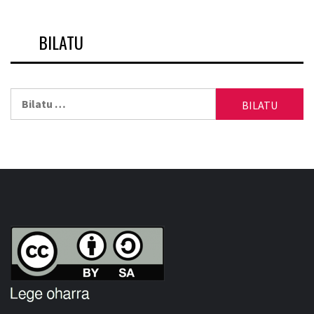
BILATU
Bilatu: