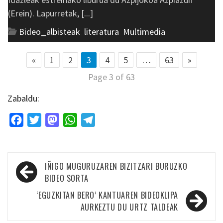
(Erein). Lapurretak, [...]
Bideo_albisteak
,
literatura
,
Multimedia
«
1
2
3
4
5
…
63
»
Page 3 of 63
Zabaldu:
Facebook
Twitter
Mastodon
WhatsApp
Telegram
Bidalketetan
IÑIGO MUGURUZAREN BIZITZARI BURUZKO
zehar
BIDEO SORTA
nabigatu
‘EGUZKITAN BERO’ KANTUAREN BIDEOKLIPA
AURKEZTU DU URTZ TALDEAK