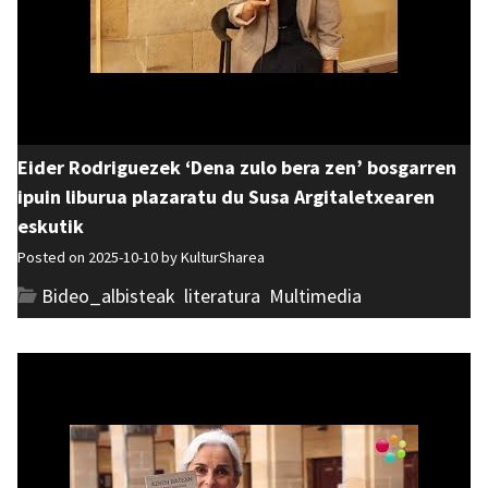
Eider Rodriguezek ‘Dena zulo bera zen’ bosgarren
ipuin liburua plazaratu du Susa Argitaletxearen
eskutik
Posted on 2025-10-10 by
KulturSharea
Bideo_albisteak
,
literatura
,
Multimedia