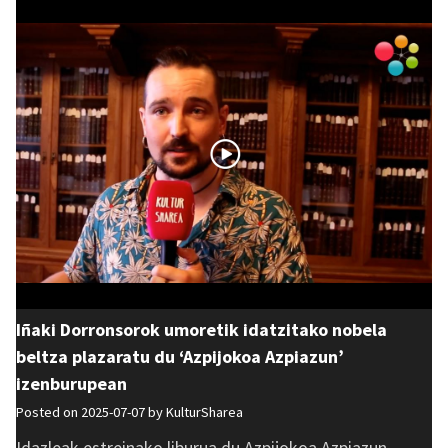
Iñaki Dorronsorok umoretik idatzitako nobela
beltza plazaratu du ‘Azpijokoa Azpiazun’
izenburupean
Posted on 2025-07-07 by
KulturSharea
Idazleak estreinako liburua du Azpijokoa Azpiazun