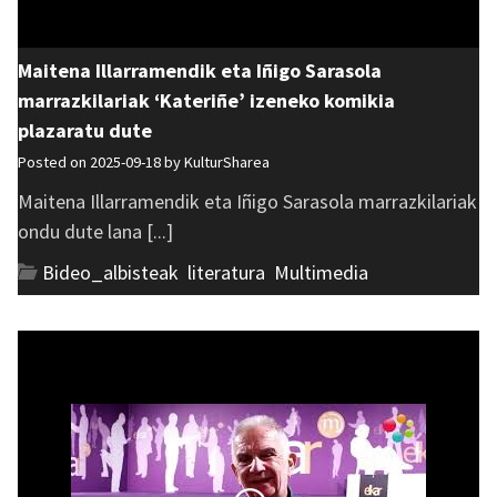
Maitena Illarramendik eta Iñigo Sarasola
marrazkilariak ‘Kateriñe’ izeneko komikia
plazaratu dute
Posted on 2025-09-18 by
KulturSharea
Maitena Illarramendik eta Iñigo Sarasola marrazkilariak
ondu dute lana [...]
Bideo_albisteak
,
literatura
,
Multimedia