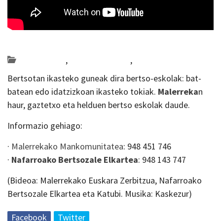
Posted on 2019-09-10 by
KulturSharea
bertsolaritza
,
Bideo_albisteak
,
Nafarroa
Bertsotan ikasteko guneak dira bertso-eskolak: bat-
batean edo idatzizkoan ikasteko tokiak.
Malerreka
n
haur, gaztetxo eta helduen bertso eskolak daude.
Informazio gehiago:
·
Malerrekako Mankomunitatea
: 948 451 746
·
Nafarroako Bertsozale Elkartea
: 948 143 747
(Bideoa: Malerrekako Euskara Zerbitzua, Nafarroako
Bertsozale Elkartea eta Katubi. Musika: Kaskezur)
Facebook
Twitter