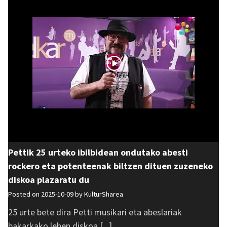
Pettik 25 urteko ibilbidean ondutako abesti
rockero eta potenteenak biltzen dituen zuzeneko
diskoa plazaratu du
Posted on 2025-10-09 by
KulturSharea
25 urte bete dira Petti musikari eta abeslariak
bakarkako lehen diskoa [...]