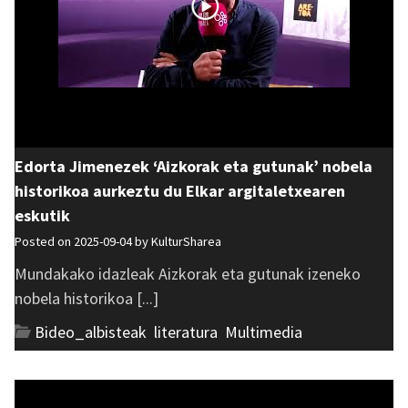
Edorta Jimenezek ‘Aizkorak eta gutunak’ nobela
historikoa aurkeztu du Elkar argitaletxearen
eskutik
Posted on 2025-09-04 by
KulturSharea
Mundakako idazleak Aizkorak eta gutunak izeneko
nobela historikoa [...]
Bideo_albisteak
,
literatura
,
Multimedia