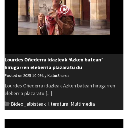
Lourdes Oñederra idazleak ‘Azken batean’
hirugarren eleberria plazaratu du
Posted on 2025-10-09 by
KulturSharea
Lourdes Oñederra idazleak Azken batean hirugarren
eleberria plazaratu [...]
Bideo_albisteak
,
literatura
,
Multimedia