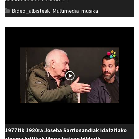
Bideo_albisteak
,
Multimedia
,
musika
1977tik 1980ra Joseba Sarrionandiak idatzitako
zinema kritikak liburu batean bildurik