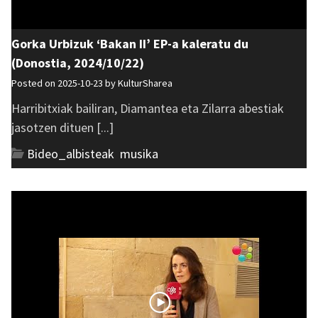
Gorka Urbizuk ‘Bakan II’ EP-a kaleratu du
(Donostia, 2024/10/22)
Posted on 2025-10-23 by
KulturSharea
Harribitxiak bailiran, Diamantea eta Zilarra abestiak
jasotzen dituen [...]
Bideo_albisteak
,
musika