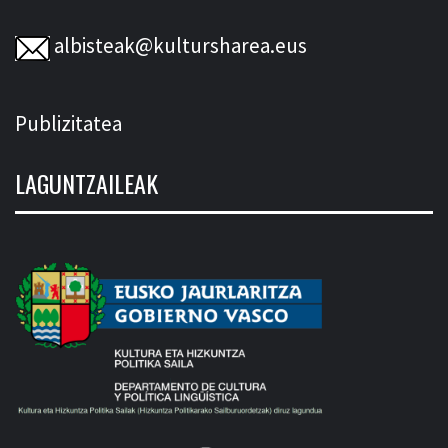
albisteak@kultursharea.eus
Publizitatea
LAGUNTZAILEAK