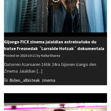
Gijongo FICX zinema jaialdian estreinatuko du
Iratxe Fresnedak ´Lurralde Hotzak´ dokumentala
Posted on 2018-10-11 by
KulturSharea
Datorren Azaroaren 16tik 24ra Gijonen izango den
Zinema Jaialdian [...]
Bideo_albisteak
,
zinema