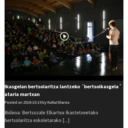
Ikasgelan bertsolaritza lantzeko ´bertsoikasgela´
ataria martxan
Posted on 2018-10-19 by
KulturSharea
Bideoa: Bertsozale Elkartea Ikastetxeetako
bertsolaritza eskoletarako [...]