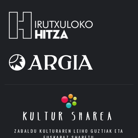
KULTUR SHAREA
ZABALDU KULTURAREN LEIHO GUZTIAK ETA
EUSKARAZ SHARETU