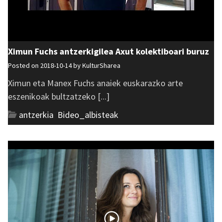
Ximun Fuchs antzerkigilea Axut kolektiboari buruz
Posted on 2018-10-14 by
KulturSharea
Ximun eta Manex Fuchs anaiek euskarazko arte
eszenikoak bultzatzeko [...]
antzerkia
,
Bideo_albisteak