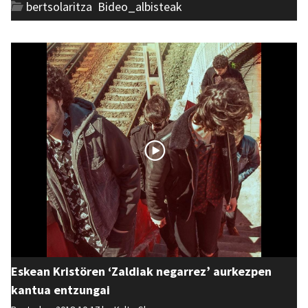
bertsolaritza
,
Bideo_albisteak
Eskean Kristören ‘Zaldiak negarrez’ aurkezpen
kantua entzungai