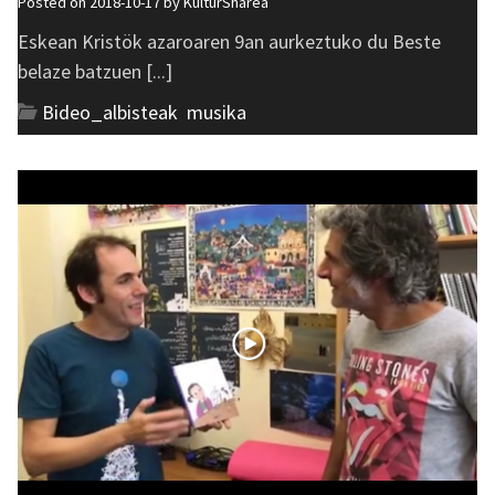
Posted on 2018-10-17 by
KulturSharea
Eskean Kristök azaroaren 9an aurkeztuko du Beste
belaze batzuen [...]
Bideo_albisteak
,
musika