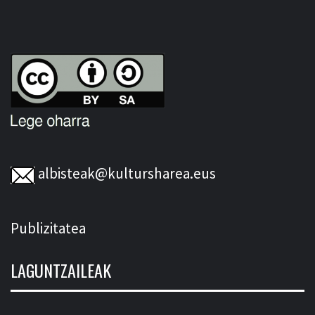
albisteak@kultursharea.eus
Publizitatea
LAGUNTZAILEAK