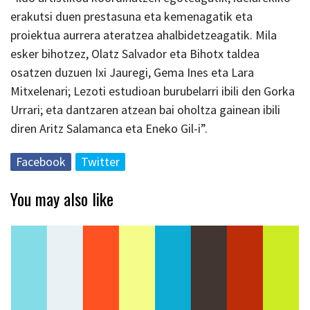
erakutsi duen prestasuna eta kemenagatik eta
proiektua aurrera ateratzea ahalbidetzeagatik. Mila
esker bihotzez, Olatz Salvador eta Bihotx taldea
osatzen duzuen Ixi Jauregi, Gema Ines eta Lara
Mitxelenari; Lezoti estudioan burubelarri ibili den Gorka
Urrari; eta dantzaren atzean bai oholtza gainean ibili
diren Aritz Salamanca eta Eneko Gil-i”.
Facebook
Twitter
You may also like