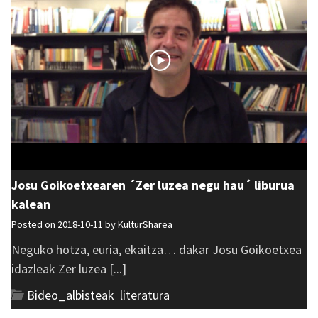
Josu Goikoetxearen ´Zer luzea negu hau´ liburua
kalean
Posted on 2018-10-11 by
KulturSharea
Neguko hotza, euria, ekaitza… dakar Josu Goikoetxea
idazleak Zer luzea [...]
Bideo_albisteak
,
literatura