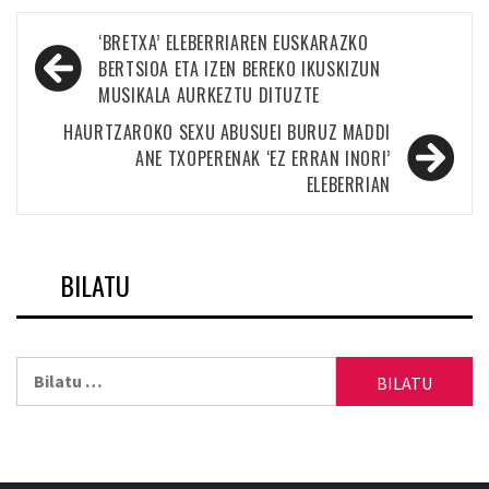
Bidalketetan
‘BRETXA’ ELEBERRIAREN EUSKARAZKO
zehar
BERTSIOA ETA IZEN BEREKO IKUSKIZUN
MUSIKALA AURKEZTU DITUZTE
nabigatu
HAURTZAROKO SEXU ABUSUEI BURUZ MADDI
ANE TXOPERENAK ‘EZ ERRAN INORI’
ELEBERRIAN
BILATU
Bilatu: