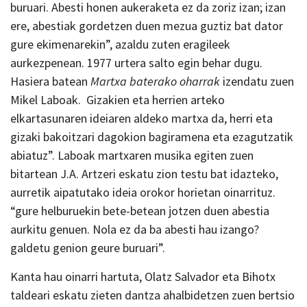
buruari. Abesti honen aukeraketa ez da zoriz izan; izan
ere, abestiak gordetzen duen mezua guztiz bat dator
gure ekimenarekin”, azaldu zuten eragileek
aurkezpenean. 1977 urtera salto egin behar dugu.
Hasiera batean
Martxa baterako oharrak
izendatu zuen
Mikel Laboak. Gizakien eta herrien arteko
elkartasunaren ideiaren aldeko martxa da, herri eta
gizaki bakoitzari dagokion bagiramena eta ezagutzatik
abiatuz”. Laboak martxaren musika egiten zuen
bitartean J.A. Artzeri eskatu zion testu bat idazteko,
aurretik aipatutako ideia orokor horietan oinarrituz.
“gure helburuekin bete-betean jotzen duen abestia
aurkitu genuen. Nola ez da ba abesti hau izango?
galdetu genion geure buruari”.
Kanta hau oinarri hartuta, Olatz Salvador eta Bihotx
taldeari eskatu zieten dantza ahalbidetzen zuen bertsio