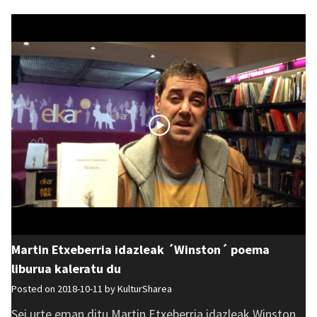
Martin Etxeberria idazleak ´Winston´ poema
liburua kaleratu du
Posted on 2018-10-11 by
KulturSharea
Sei urte eman ditu Martin Etxeberria idazleak Winston