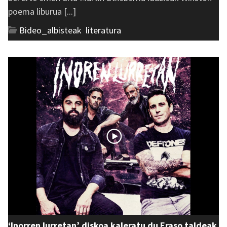
poema liburua [...]
Bideo_albisteak
,
literatura
‘Inorren lurretan’ diskoa kaleratu du Eraso taldeak