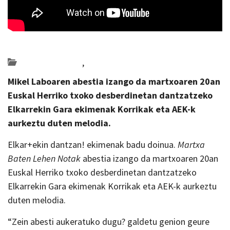
Posted on 2022-03-16 by
KulturSharea
Bideo_albisteak
,
musika
Mikel Laboaren
abestia izango da martxoaren 20an
Euskal Herriko txoko desberdinetan dantzatzeko
Elkarrekin Gara ekimenak Korrikak eta AEK-k
aurkeztu duten melodia.
Elkar+ekin dantzan! ekimenak badu doinua.
Martxa
Baten Lehen Notak
abestia izango da martxoaren 20an
Euskal Herriko txoko desberdinetan dantzatzeko
Elkarrekin Gara ekimenak Korrikak eta AEK-k aurkeztu
duten melodia.
“Zein abesti aukeratuko dugu? galdetu genion geure