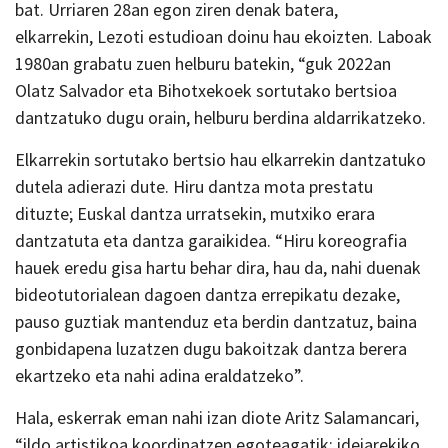
bat. Urriaren 28an egon ziren denak batera,
elkarrekin, Lezoti estudioan doinu hau ekoizten. Laboak
1980an grabatu zuen helburu batekin, “guk 2022an
Olatz Salvador eta Bihotxekoek sortutako bertsioa
dantzatuko dugu orain, helburu berdina aldarrikatzeko.
Elkarrekin sortutako bertsio hau elkarrekin dantzatuko
dutela adierazi dute. Hiru dantza mota prestatu
dituzte; Euskal dantza urratsekin, mutxiko erara
dantzatuta eta dantza garaikidea. “Hiru koreografia
hauek eredu gisa hartu behar dira, hau da, nahi duenak
bideotutorialean dagoen dantza errepikatu dezake,
pauso guztiak mantenduz eta berdin dantzatuz, baina
gonbidapena luzatzen dugu bakoitzak dantza berera
ekartzeko eta nahi adina eraldatzeko”.
Hala, eskerrak eman nahi izan diote Aritz Salamancari,
“ildo artistikoa koordinatzen egoteagatik; ideiarekiko