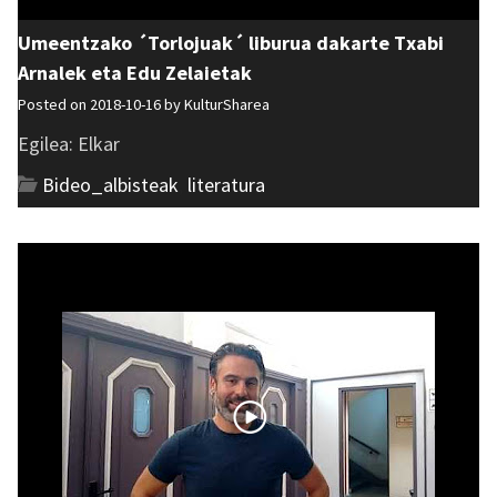
Umeentzako ´Torlojuak´ liburua dakarte Txabi
Arnalek eta Edu Zelaietak
Posted on 2018-10-16 by
KulturSharea
Egilea: Elkar
Bideo_albisteak
,
literatura