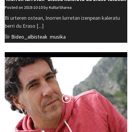
Posted on 2018-10-10 by
KulturSharea
Bi urteren ostean, Inorren lurretan izenpean kaleratu
berri du Eraso [...]
Bideo_albisteak
,
musika