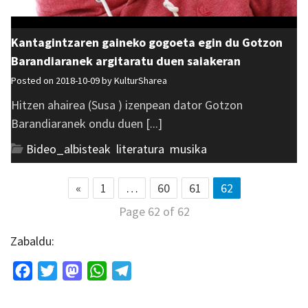
Kantagintzaren gaineko gogoeta egin du Gotzon
Barandiaranek argitaratu duen saiakeran
Posted on 2018-10-09 by
KulturSharea
Hitzen ahairea (Susa ) izenpean dator Gotzon
Barandiaranek ondu duen [...]
Bideo_albisteak
,
literatura
,
musika
«
1
…
60
61
62
Page 62 of 62
Zabaldu:
Facebook
Twitter
Mastodon
WhatsApp
Telegram