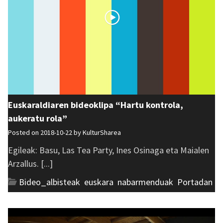
Euskaraldiaren bideoklipa “Hartu kontrola,
aukeratu rola”
Posted on 2018-10-22 by
KulturSharea
Egileak: Basu, Las Tea Party, Ines Osinaga eta Maialen
Arzallus. [...]
Bideo_albisteak
,
euskara
,
nabarmenduak
,
Portadan