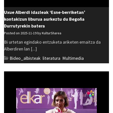
Uxue Alberdi idazleak ‘Esne-berriketan’
kontakizun liburua aurkeztu du Begoña
Durrutyrekin batera
Posted on 2025-11-19 by
KulturSharea
Bi urtetan egindako entzuketa ariketen emaitza da
Alberdiren lan [...]
Bideo_albisteak
,
literatura
,
Multimedia