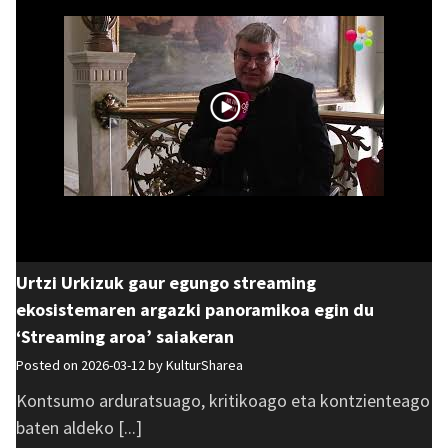
Urtzi Urkizuk gaur egungo streaming
ekosistemaren argazki panoramikoa egin du
‘Streaming aroa’ saiakeran
Posted on 2026-03-12 by
KulturSharea
Kontsumo arduratsuago, kritikoago eta kontzienteago
baten aldeko [...]