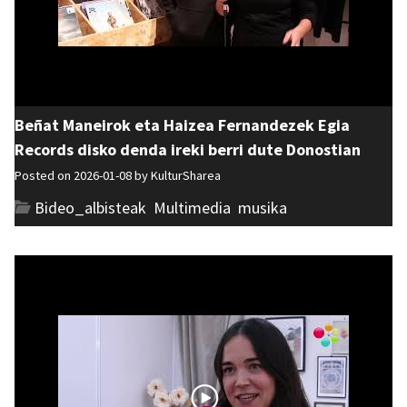
Beñat Maneirok eta Haizea Fernandezek Egia
Records disko denda ireki berri dute Donostian
Posted on 2026-01-08 by
KulturSharea
Bideo_albisteak
,
Multimedia
,
musika