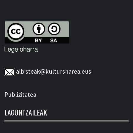
albisteak@kultursharea.eus
Publizitatea
LAGUNTZAILEAK