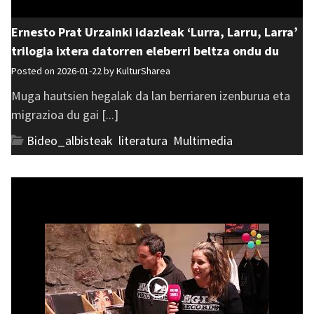
Ernesto Prat Urzainki idazleak ‘Lurra, Larru, Larra’
trilogia ixtera datorren eleberri beltza ondu du
Posted on 2026-01-22 by
KulturSharea
Muga hautsien hegalak da lan berriaren izenburua eta
migrazioa du gai [...]
Bideo_albisteak
,
literatura
,
Multimedia