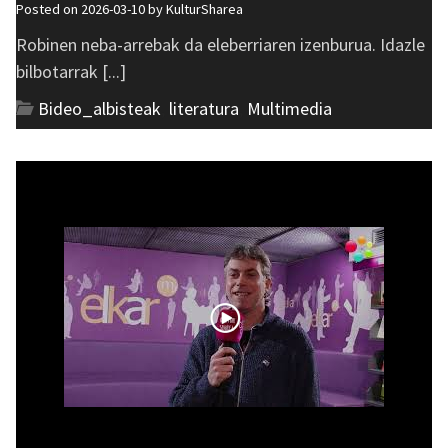
Posted on 2026-03-10 by
KulturSharea
Robinen neba-arrebak da eleberriaren izenburua. Idazle
bilbotarrak [...]
Bideo_albisteak
,
literatura
,
Multimedia