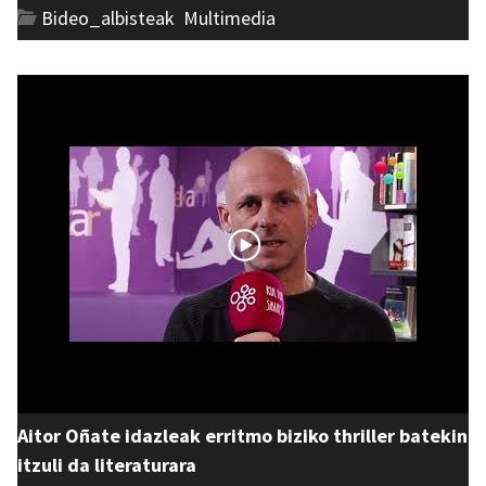
Bideo_albisteak
,
Multimedia
Aitor Oñate idazleak erritmo biziko thriller batekin
itzuli da literaturara