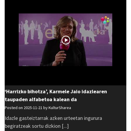
‘Harrizko bihotza’, Karmele Jaio idazlearen
taupaden alfabetoa kalean da
Posted on 2025-11-21 by
KulturSharea
Idazle gasteiztarrak azken urteetan ingurura
begiratzeak sortu dizkion [...]