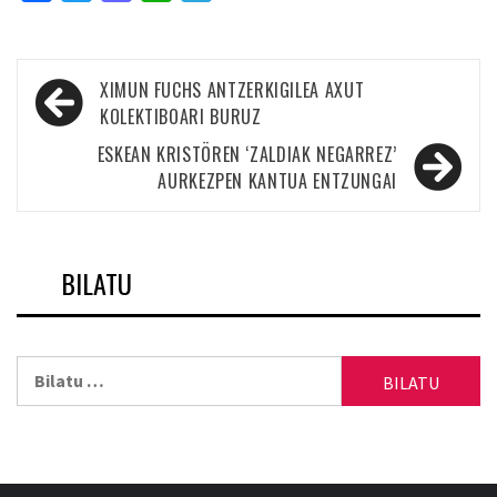
Bidalketetan
XIMUN FUCHS ANTZERKIGILEA AXUT
zehar
KOLEKTIBOARI BURUZ
nabigatu
ESKEAN KRISTÖREN ‘ZALDIAK NEGARREZ’
AURKEZPEN KANTUA ENTZUNGAI
BILATU
Bilatu: