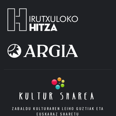
KULTUR SHAREA
ZABALDU KULTURAREN LEIHO GUZTIAK ETA
EUSKARAZ SHARETU