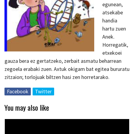
egunean,
atsekabe
handia
hartu zuen
Anek.
Horregatik,
etxekoei
gauza bera ez gertatzeko, zerbait asmatu beharrean
zegoela erabaki zuen. Axtuk okigam bat egitea bururatu
zitzaion; torlojuak biltzen hasi zen horretarako.
Facebook
Twitter
You may also like