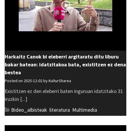
Harkaitz Canok bi eleberri argitaratu ditu liburu
bakar batean: idatzitakoa bata, existitzen ez dena
bestea
Posted on 2025-12-02 by
KulturSharea
Existitzen ez den eleberri baten inguruan idatzitako 31
iruzkin [...]
Bideo_albisteak
,
literatura
,
Multimedia