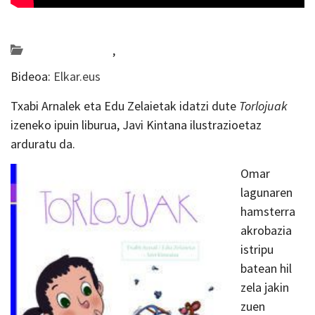
Posted on 2018-10-16 by
KulturSharea
Bideo_albisteak
,
literatura
Bideoa:
Elkar.eus
Txabi Arnalek eta Edu Zelaietak idatzi dute
Torlojuak
izeneko ipuin liburua, Javi Kintana ilustrazioetaz
arduratu da.
Omar
lagunaren
hamsterra
akrobazia
istripu
batean hil
zela jakin
zuen