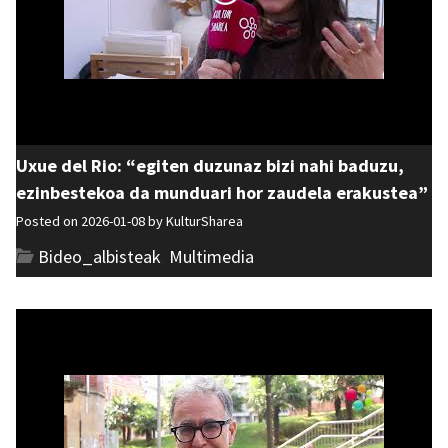
Uxue del Rio: “egiten duzunaz bizi nahi baduzu,
ezinbestekoa da munduari hor zaudela erakustea”
Posted on 2026-01-08 by
KulturSharea
Bideo_albisteak
,
Multimedia