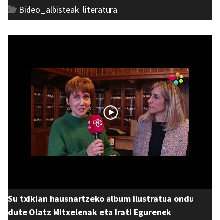
Bideo_albisteak
,
literatura
Su txikian hausnartzeko album ilustratua ondu
dute Olatz Mitxelenak eta Irati Egurenek