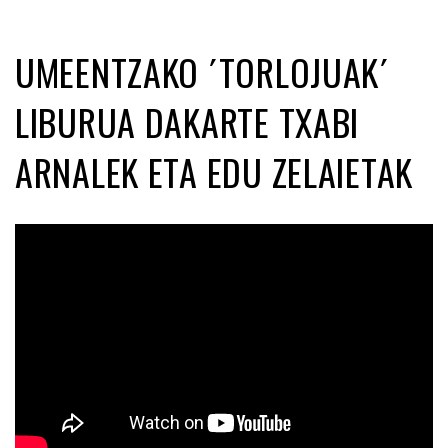
UMEENTZAKO ´TORLOJUAK´
LIBURUA DAKARTE TXABI
ARNALEK ETA EDU ZELAIETAK