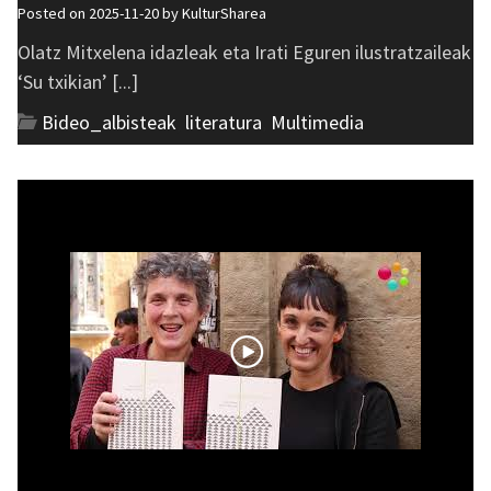
Posted on 2025-11-20 by
KulturSharea
Olatz Mitxelena idazleak eta Irati Eguren ilustratzaileak
‘Su txikian’ [...]
Bideo_albisteak
,
literatura
,
Multimedia