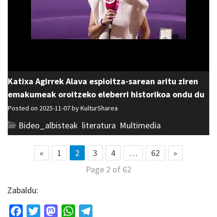
Katixa Agirrek Alava espioitza-sarean aritu ziren
emakumeak oroitzeko eleberri historikoa ondu du
Posted on 2025-11-07 by
KulturSharea
Bideo_albisteak
,
literatura
,
Multimedia
«
1
2
3
4
…
62
»
Page 2 of 62
Zabaldu:
Facebook
Twitter
Mastodon
WhatsApp
Telegram