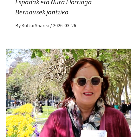
Espadak eta Nura Elorriaga
Bernausek jantziko
By
KulturSharea
/
2026-03-26