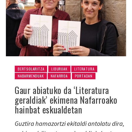
BERTSOLARITZA
LIBURUAK
LITERATURA
NABARMENDUAK
NAFARROA
PORTADAN
Gaur abiatuko da ‘Literatura
geraldiak’ ekimena Nafarroako
hainbat eskualdetan
Guztira hamazortzi ekitaldi antolatu dira,