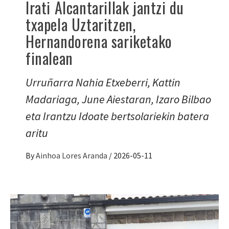
Irati Alcantarillak jantzi du
txapela Uztaritzen,
Hernandorena sariketako
finalean
Urruñarra Nahia Etxeberri, Kattin
Madariaga, June Aiestaran, Izaro Bilbao
eta Irantzu Idoate bertsolariekin batera
aritu
By
Ainhoa Lores Aranda
/
2026-05-11