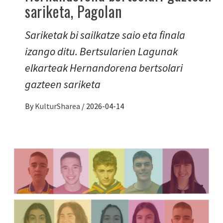
sariketa, Pagolan
Sariketak bi sailkatze saio eta finala
izango ditu. Bertsularien Lagunak
elkarteak Hernandorena bertsolari
gazteen sariketa
By
KulturSharea
/
2026-04-14