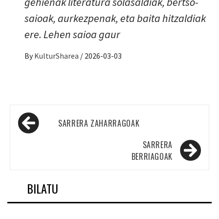
gehienak literatura solasaldiak, bertso-
saioak, aurkezpenak, eta baita hitzaldiak
ere. Lehen saioa gaur
By
KulturSharea
/
2026-03-03
Sarreren
SARRERA ZAHARRAGOAK
nabigazioa
SARRERA
BERRIAGOAK
BILATU