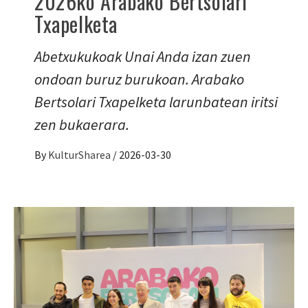
2026ko Arabako Bertsolari
Txapelketa
Abetxukukoak Unai Anda izan zuen
ondoan buruz burukoan. Arabako
Bertsolari Txapelketa larunbatean iritsi
zen bukaerara.
By
KulturSharea
/
2026-03-30