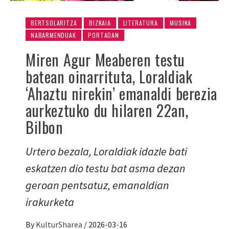
BERTSOLARITZA
BIZKAIA
LITERATURA
MUSIKA
NABARMENDUAK
PORTADAN
Miren Agur Meaberen testu
batean oinarrituta, Loraldiak
‘Ahaztu nirekin’ emanaldi berezia
aurkeztuko du hilaren 22an,
Bilbon
Urtero bezala, Loraldiak idazle bati
eskatzen dio testu bat asma dezan
geroan pentsatuz, emanaldian
irakurketa
By
KulturSharea
/
2026-03-16