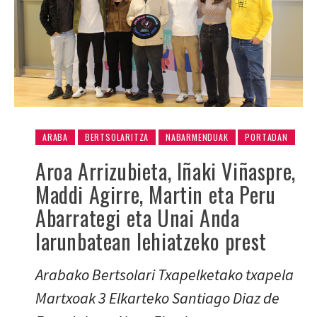
ARABA
BERTSOLARITZA
NABARMENDUAK
PORTADAN
Aroa Arrizubieta, Iñaki Viñaspre,
Maddi Agirre, Martin eta Peru
Abarrategi eta Unai Anda
larunbatean lehiatzeko prest
Arabako Bertsolari Txapelketako txapela
Martxoak 3 Elkarteko Santiago Diaz de