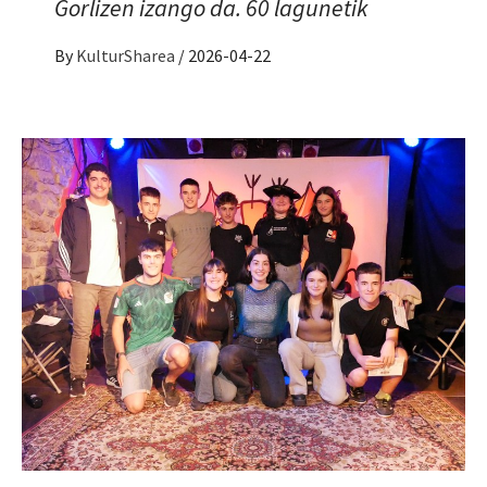
Gorlizen izango da. 60 lagunetik
By
KulturSharea
/
2026-04-22