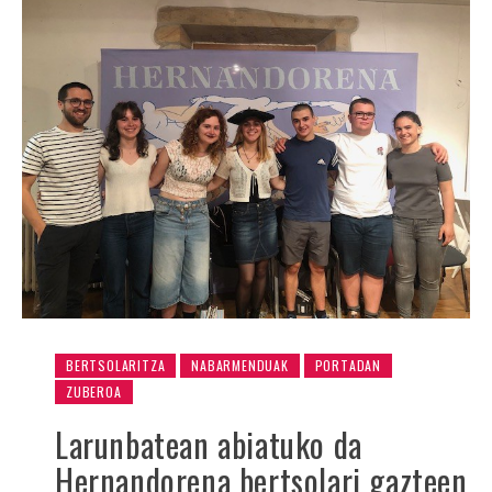
BERTSOLARITZA
NABARMENDUAK
PORTADAN
ZUBEROA
Larunbatean abiatuko da
Hernandorena bertsolari gazteen