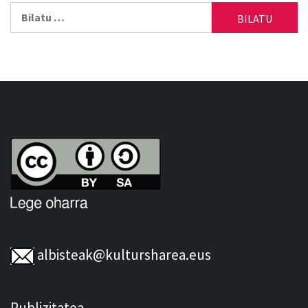
Bilatu:
albisteak@kultursharea.eus
Publizitatea