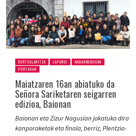
BERTSOLARITZA
LAPURDI
NABARMENDUAK
PORTADAN
Maiatzaren 16an abiatuko da
Señora Sariketaren seigarren
edizioa, Baionan
Baionan eta Zizur Nagusian jokatuko dira
kanporaketak eta finala, berriz, Plentzia-