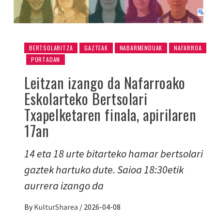
BERTSOLARITZA
GAZTEAK
NABARMENDUAK
NAFARROA
PORTADAN
Leitzan izango da Nafarroako
Eskolarteko Bertsolari
Txapelketaren finala, apirilaren
17an
14 eta 18 urte bitarteko hamar bertsolari
gaztek hartuko dute. Saioa 18:30etik
aurrera izango da
By
KulturSharea
/
2026-04-08