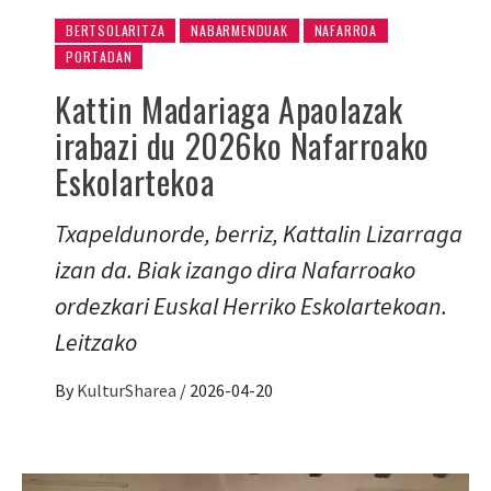
BERTSOLARITZA
NABARMENDUAK
NAFARROA
PORTADAN
Kattin Madariaga Apaolazak
irabazi du 2026ko Nafarroako
Eskolartekoa
Txapeldunorde, berriz, Kattalin Lizarraga
izan da. Biak izango dira Nafarroako
ordezkari Euskal Herriko Eskolartekoan.
Leitzako
By
KulturSharea
/
2026-04-20