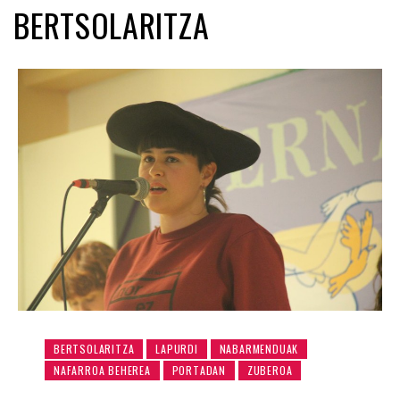
BERTSOLARITZA
BERTSOLARITZA
LAPURDI
NABARMENDUAK
NAFARROA BEHEREA
PORTADAN
ZUBEROA