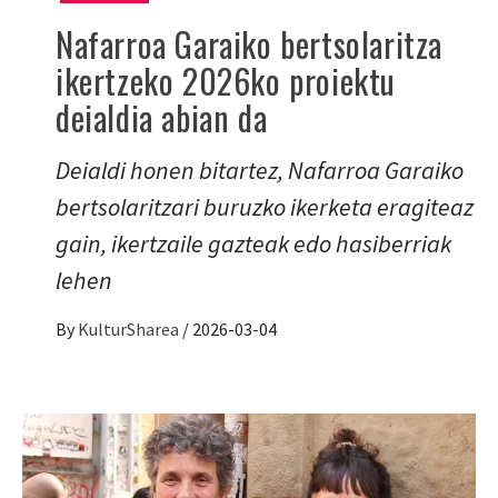
Nafarroa Garaiko bertsolaritza
ikertzeko 2026ko proiektu
deialdia abian da
Deialdi honen bitartez, Nafarroa Garaiko
bertsolaritzari buruzko ikerketa eragiteaz
gain, ikertzaile gazteak edo hasiberriak
lehen
By
KulturSharea
/
2026-03-04