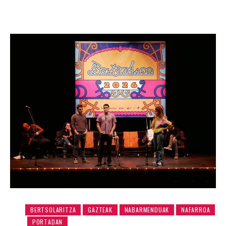
BERTSOLARITZA
GAZTEAK
NABARMENDUAK
NAFARROA
PORTADAN