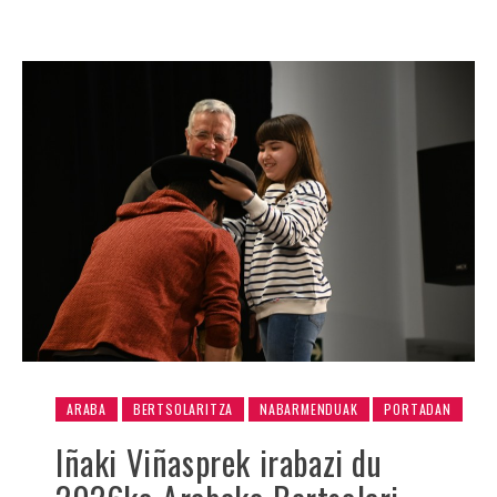
ARABA
BERTSOLARITZA
NABARMENDUAK
PORTADAN
Iñaki Viñasprek irabazi du