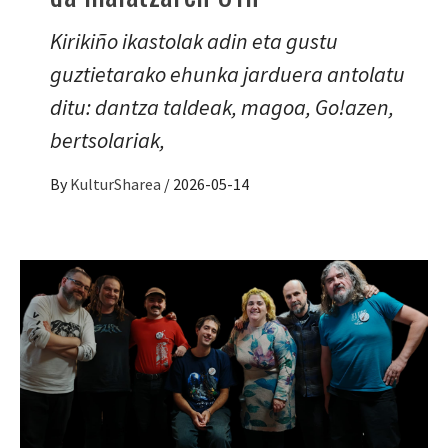
Kirikiño ikastolak adin eta gustu
guztietarako ehunka jarduera antolatu
ditu: dantza taldeak, magoa, Go!azen,
bertsolariak,
By
KulturSharea
/
2026-05-14