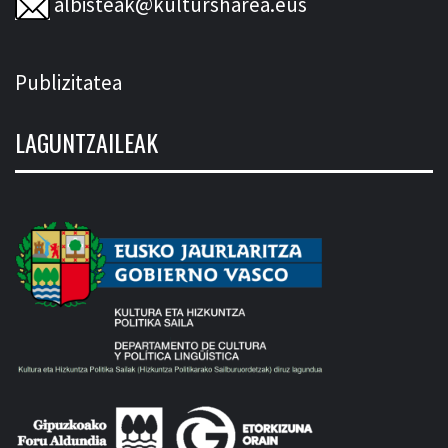
albisteak@kultursharea.eus
Publizitatea
LAGUNTZAILEAK