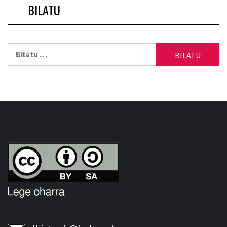
BILATU
Bilatu: