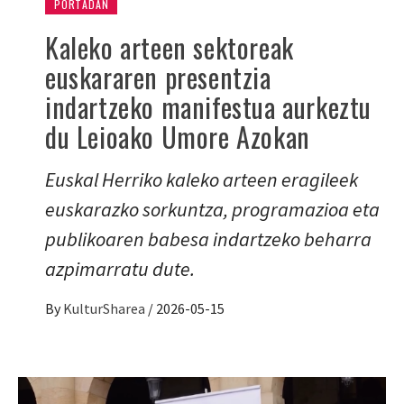
PORTADAN
Kaleko arteen sektoreak
euskararen presentzia
indartzeko manifestua aurkeztu
du Leioako Umore Azokan
Euskal Herriko kaleko arteen eragileek
euskarazko sorkuntza, programazioa eta
publikoaren babesa indartzeko beharra
azpimarratu dute.
By
KulturSharea
/
2026-05-15