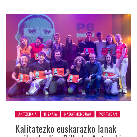
ANTZERKIA
BIZKAIA
NABARMENDUAK
PORTADAN
Kalitatezko euskarazko lanak