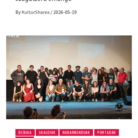
By
KulturSharea
/
2026-05-19
BIZKAIA
JAIALDIAK
NABARMENDUAK
PORTADAN