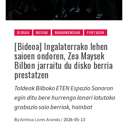
BIZKAIA
MUSIKA
NABARMENDUAK
PORTADAN
[Bideoa] Ingalaterrako lehen
saioen ondoren, Zea Maysek
Bilbon jarraitu du disko berria
prestatzen
Taldeak Bilboko ETEN Espazio Sonoron
egin ditu bere hurrengo lanari lotutako
grabazio saio berriak, hainbat
By
Ainhoa Lores Aranda
/
2026-05-13