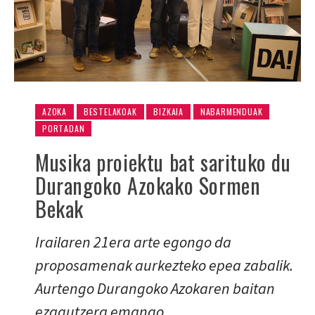
AZOKA
BESTELAKOAK
BIZKAIA
NABARMENDUAK
PORTADAN
Musika proiektu bat sarituko du
Durangoko Azokako Sormen
Bekak
Irailaren 21era arte egongo da
proposamenak aurkezteko epea zabalik.
Aurtengo Durangoko Azokaren baitan
ezagutzera emango