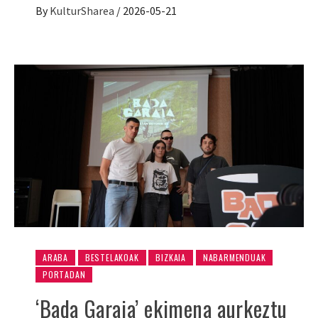
By
KulturSharea
/
2026-05-21
ARABA
BESTELAKOAK
BIZKAIA
NABARMENDUAK
PORTADAN
‘Bada Garaia’ ekimena aurkeztu