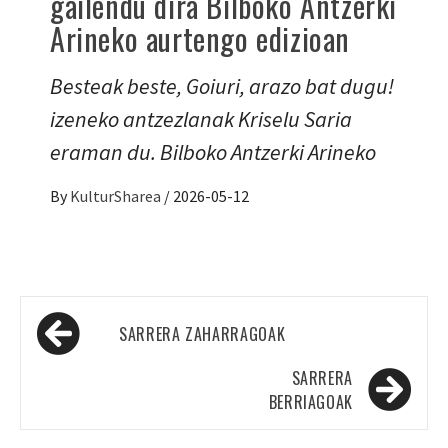
gailendu dira Bilboko Antzerki
Arineko aurtengo edizioan
Besteak beste, Goiuri, arazo bat dugu!
izeneko antzezlanak Kriselu Saria
eraman du. Bilboko Antzerki Arineko
By
KulturSharea
/
2026-05-12
Sarreren
SARRERA ZAHARRAGOAK
nabigazioa
SARRERA
BERRIAGOAK