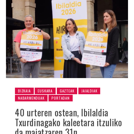
BIZKAIA
EUSKARA
GAZTEAK
JAIALDIAK
NABARMENDUAK
PORTADAN
40 urteren ostean, Ibilaldia
Txurdinagako kaleetara itzuliko
da maiatzaren 31n