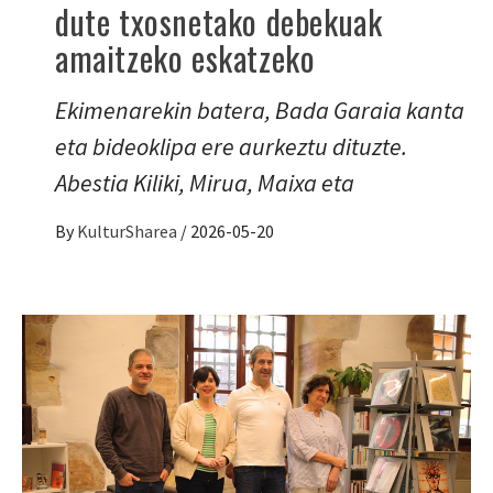
dute txosnetako debekuak
amaitzeko eskatzeko
Ekimenarekin batera, Bada Garaia kanta
eta bideoklipa ere aurkeztu dituzte.
Abestia Kiliki, Mirua, Maixa eta
By
KulturSharea
/
2026-05-20