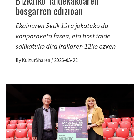
Bizkaiko Taldekakoaren
bosgarren edizioan
Ekainaren 5etik 12ra jokatuko da
kanporaketa fasea, eta bost talde
sailkatuko dira irailaren 12ko azken
By
KulturSharea
/
2026-05-22