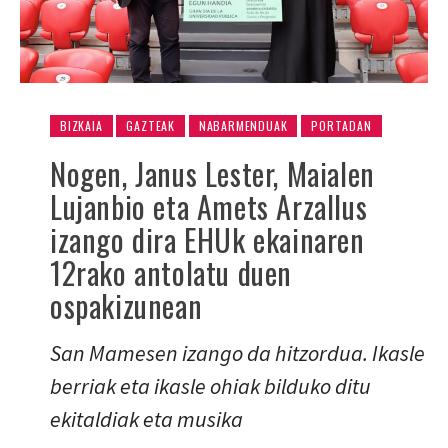
BIZKAIA
GAZTEAK
NABARMENDUAK
PORTADAN
Nogen, Janus Lester, Maialen
Lujanbio eta Amets Arzallus
izango dira EHUk ekainaren
12rako antolatu duen
ospakizunean
San Mamesen izango da hitzordua. Ikasle
berriak eta ikasle ohiak bilduko ditu
ekitaldiak eta musika