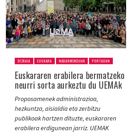
BIZKAIA
EUSKARA
NABARMENDUAK
PORTADAN
Euskararen erabilera bermatzeko
neurri sorta aurkeztu du UEMAk
Proposamenek administrazioa,
hezkuntza, aisialdia eta zerbitzu
publikoak hartzen dituzte, euskararen
erabilera erdigunean jarriz. UEMAK