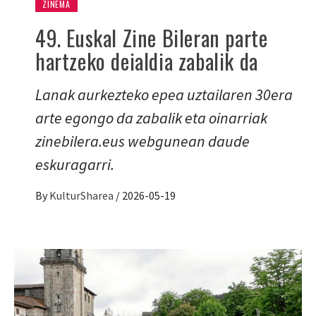
ZINEMA
49. Euskal Zine Bileran parte
hartzeko deialdia zabalik da
Lanak aurkezteko epea uztailaren 30era
arte egongo da zabalik eta oinarriak
zinebilera.eus webgunean daude
eskuragarri.
By
KulturSharea
/
2026-05-19