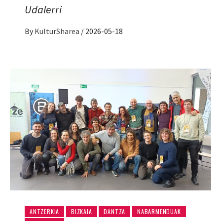
Udalerri
By
KulturSharea
/
2026-05-18
ANTZERKIA
BIZKAIA
DANTZA
NABARMENDUAK