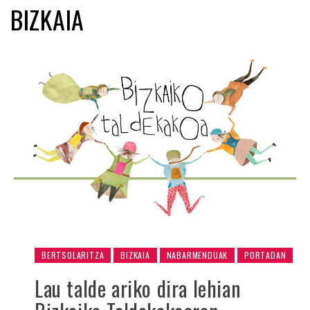
BIZKAIA
BERTSOLARITZA
BIZKAIA
NABARMENDUAK
PORTADAN
Lau talde ariko dira lehian