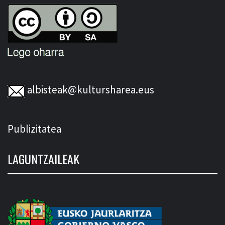
albisteak@kultursharea.eus
Publizitatea
LAGUNTZAILEAK