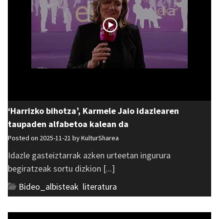
‘Harrizko bihotza’, Karmele Jaio idazlearen
taupaden alfabetoa kalean da
Posted on 2025-11-21 by
KulturSharea
Idazle gasteiztarrak azken urteetan ingurura
begiratzeak sortu dizkion [...]
Bideo_albisteak
,
literatura