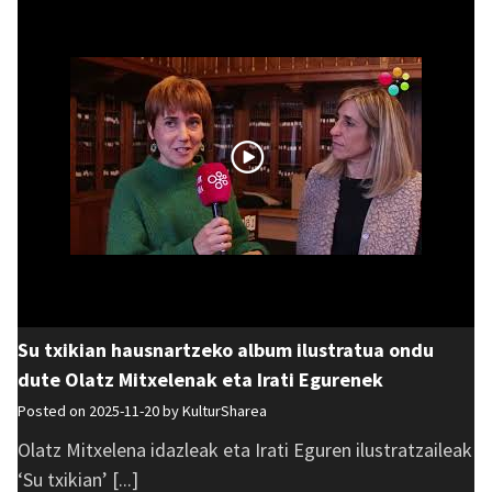
Su txikian hausnartzeko album ilustratua ondu
dute Olatz Mitxelenak eta Irati Egurenek
Posted on 2025-11-20 by
KulturSharea
Olatz Mitxelena idazleak eta Irati Eguren ilustratzaileak
‘Su txikian’ [...]