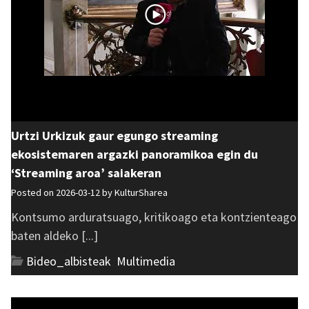
Urtzi Urkizuk gaur egungo streaming
ekosistemaren argazki panoramikoa egin du
‘Streaming aroa’ saiakeran
Posted on 2026-03-12 by
KulturSharea
Kontsumo arduratsuago, kritikoago eta kontzienteago
baten aldeko [...]
Bideo_albisteak
,
Multimedia