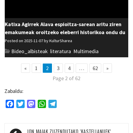
Katixa Agirrek Alava espioitza-sarean aritu ziren
emakumeak oroitzeko eleberri historikoa ondu du
Posted on 2025-11-07 by
KulturSharea
Bideo_albisteak
,
literatura
,
Multimedia
«
1
2
3
4
…
62
»
Page 2 of 62
Zabaldu:
Facebook
Twitter
Mastodon
WhatsApp
Telegram
Bidalketetan
JON MAIAK ZUZENDUTAKO ‘KASTELLANUEK’