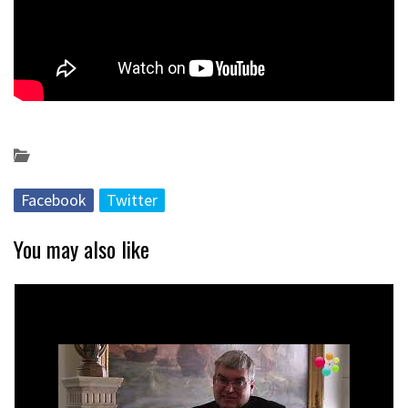
Posted on 2023-09-18 by
KulturSharea
Bideo_albisteak
Facebook
Twitter
You may also like