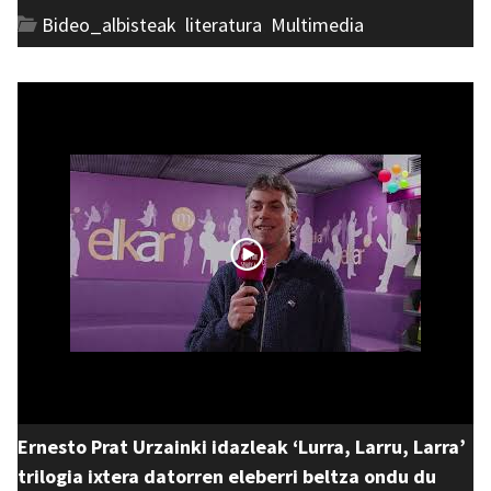
Bideo_albisteak
,
literatura
,
Multimedia
Ernesto Prat Urzainki idazleak ‘Lurra, Larru, Larra’
trilogia ixtera datorren eleberri beltza ondu du