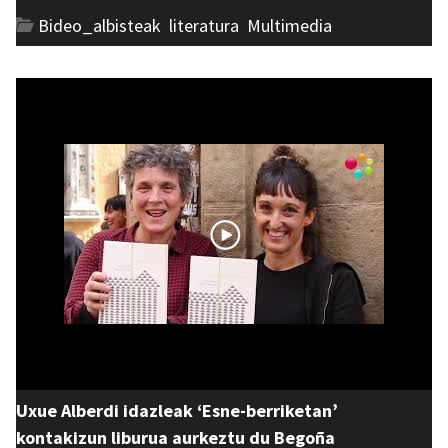
Bideo_albisteak
,
literatura
,
Multimedia
Uxue Alberdi idazleak ‘Esne-berriketan’
kontakizun liburua aurkeztu du Begoña