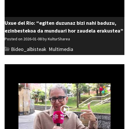
Uxue del Rio: “egiten duzunaz bizi nahi baduzu,
ezinbestekoa da munduari hor zaudela erakustea”
Posted on 2026-01-08 by
KulturSharea
Bideo_albisteak
,
Multimedia