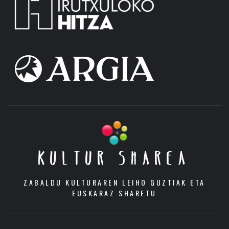
KULTUR SHAREA
ZABALDU KULTURAREN LEIHO GUZTIAK ETA
EUSKARAZ SHARETU