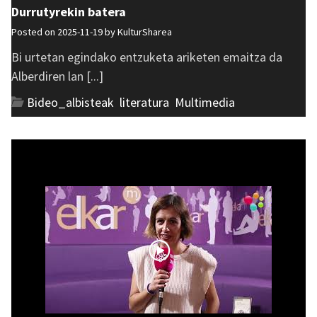
Durrutyrekin batera
Posted on 2025-11-19 by
KulturSharea
Bi urtetan egindako entzuketa ariketen emaitza da
Alberdiren lan [...]
Bideo_albisteak
,
literatura
,
Multimedia