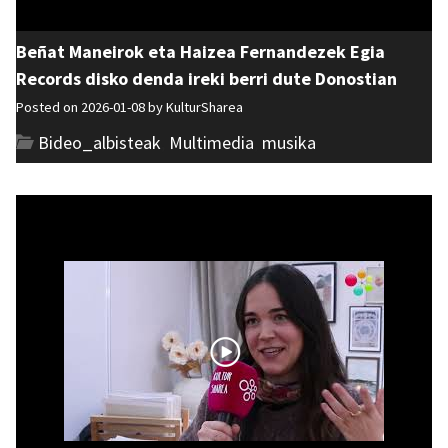
Beñat Maneirok eta Haizea Fernandezek Egia
Records disko denda ireki berri dute Donostian
Posted on 2026-01-08 by
KulturSharea
Bideo_albisteak
,
Multimedia
,
musika