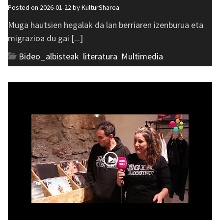
Posted on 2026-01-22 by
KulturSharea
Muga hautsien hegalak da lan berriaren izenburua eta
migrazioa du gai [...]
Bideo_albisteak
,
literatura
,
Multimedia