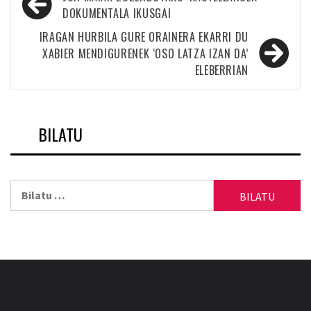
zehar
DOKUMENTALA IKUSGAI
nabigatu
IRAGAN HURBILA GURE ORAINERA EKARRI DU
XABIER MENDIGURENEK ‘OSO LATZA IZAN DA’
ELEBERRIAN
BILATU
Bilatu: