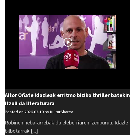
Aitor Oñate idazleak erritmo biziko thriller batekin
itzuli da literaturara
Posted on 2026-03-10 by
KulturSharea
Robinen neba-arrebak da eleberriaren izenburua. Idazle
bilbotarrak [...]