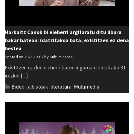
Harkaitz Canok bi eleberri argitaratu ditu liburu
bakar batean: idatzitakoa bata, existitzen ez dena
bestea
Posted on 2025-12-02 by
KulturSharea
Existitzen ez den eleberri baten inguruan idatzitako 31
iruzkin [...]
Bideo_albisteak
,
literatura
,
Multimedia