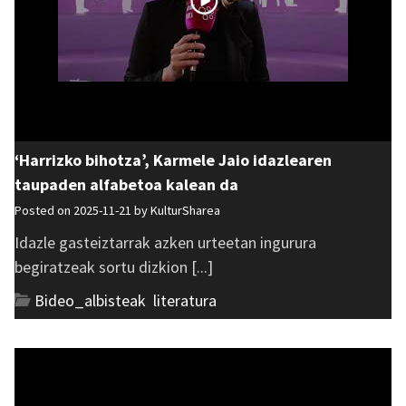
‘Harrizko bihotza’, Karmele Jaio idazlearen
taupaden alfabetoa kalean da
Posted on 2025-11-21 by
KulturSharea
Idazle gasteiztarrak azken urteetan ingurura
begiratzeak sortu dizkion [...]
Bideo_albisteak
,
literatura