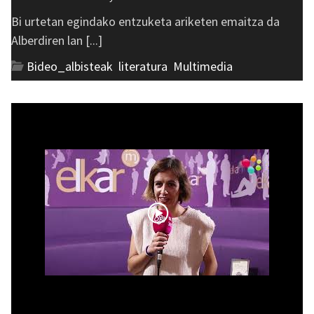
Bi urtetan egindako entzuketa ariketen emaitza da
Alberdiren lan [...]
Bideo_albisteak
,
literatura
,
Multimedia