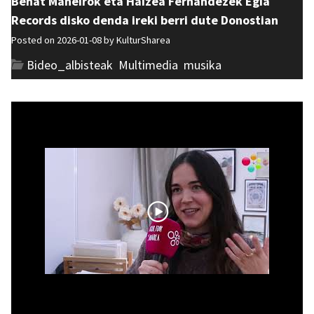
Beñat Maneirok eta Haizea Fernandezek Egia
Records disko denda ireki berri dute Donostian
Posted on 2026-01-08 by
KulturSharea
Bideo_albisteak
,
Multimedia
,
musika