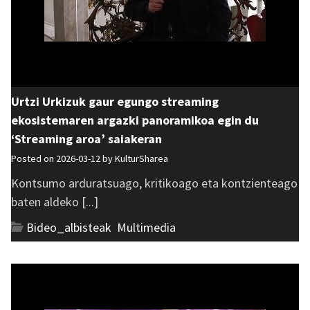
Urtzi Urkizuk gaur egungo streaming
ekosistemaren argazki panoramikoa egin du
‘Streaming aroa’ saiakeran
Posted on 2026-03-12 by
KulturSharea
Kontsumo arduratsuago, kritikoago eta kontzienteago
baten aldeko [...]
Bideo_albisteak
,
Multimedia