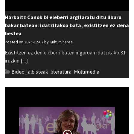
Harkaitz Canok bi eleberri argitaratu ditu liburu
bakar batean: idatzitakoa bata, existitzen ez dena
bestea
Posted on 2025-12-02 by
KulturSharea
Existitzen ez den eleberri baten inguruan idatzitako 31
iruzkin [...]
Bideo_albisteak
,
literatura
,
Multimedia