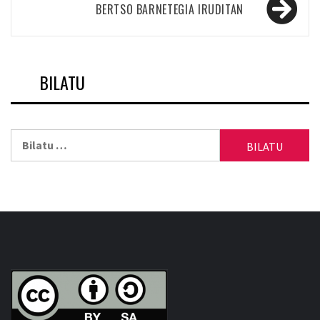
nabigatu
BERTSO BARNETEGIA IRUDITAN
BILATU
Bilatu: