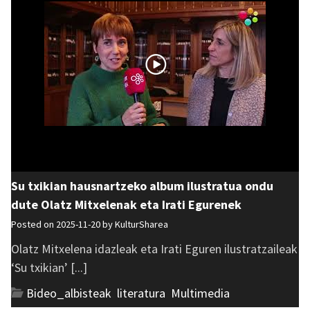
Su txikian hausnartzeko album ilustratua ondu
dute Olatz Mitxelenak eta Irati Egurenek
Posted on 2025-11-20 by
KulturSharea
Olatz Mitxelena idazleak eta Irati Eguren ilustratzaileak
‘Su txikian’ [...]
Bideo_albisteak
,
literatura
,
Multimedia