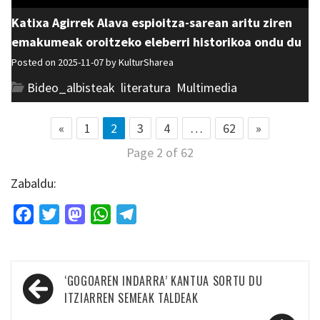
Katixa Agirrek Alava espioitza-sarean aritu ziren
emakumeak oroitzeko eleberri historikoa ondu du
Posted on 2025-11-07 by
KulturSharea
Bideo_albisteak
,
literatura
,
Multimedia
«
1
2
3
4
…
62
»
Page 2 of 62
Zabaldu:
Facebook
Twitter
Mastodon
WhatsApp
Telegram
Bidalketetan
‘GOGOAREN INDARRA’ KANTUA SORTU DU
zehar
ITZIARREN SEMEAK TALDEAK