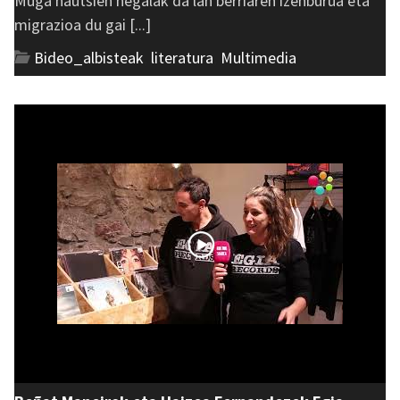
Muga hautsien hegalak da lan berriaren izenburua eta
migrazioa du gai [...]
Bideo_albisteak
,
literatura
,
Multimedia