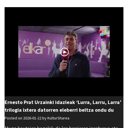
Ernesto Prat Urzainki idazleak ‘Lurra, Larru, Larra’
trilogia ixtera datorren eleberri beltza ondu du
Posted on 2026-01-22 by
KulturSharea