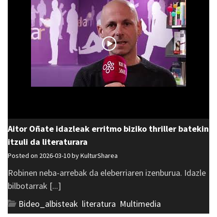
Aitor Oñate idazleak erritmo biziko thriller batekin
itzuli da literaturara
Posted on 2026-03-10 by
KulturSharea
Robinen neba-arrebak da eleberriaren izenburua. Idazle
bilbotarrak [...]
Bideo_albisteak
,
literatura
,
Multimedia