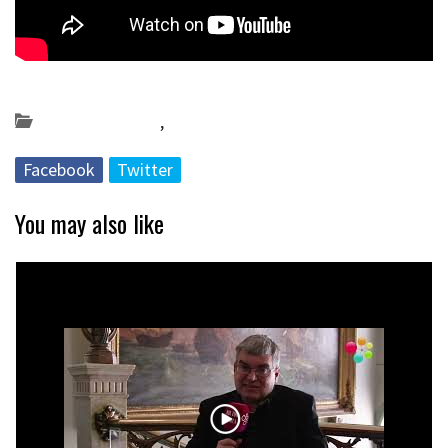
Posted on 2019-02-18 by
KulturSharea
Bideo_albisteak
,
musika
Facebook
Twitter
You may also like