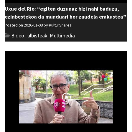
Uxue del Rio: “egiten duzunaz bizi nahi baduzu,
ezinbestekoa da munduari hor zaudela erakustea”
Posted on 2026-01-08 by
KulturSharea
Bideo_albisteak
,
Multimedia