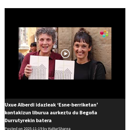
Uxue Alberdi idazleak ‘Esne-berriketan’
kontakizun liburua aurkeztu du Begoña
Durrutyrekin batera
Posted on 2025-11-19 by
KulturSharea