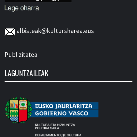
albisteak@kultursharea.eus
Publizitatea
LAGUNTZAILEAK