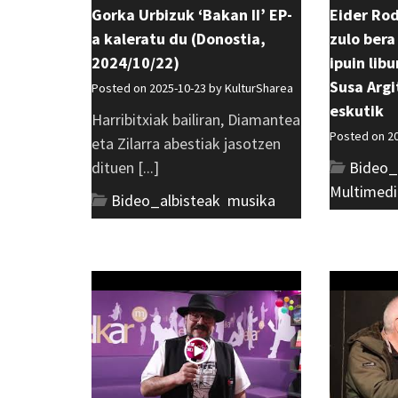
Gorka Urbizuk ‘Bakan II’ EP-
Eider Ro
a kaleratu du (Donostia,
zulo bera
2024/10/22)
ipuin lib
Susa Argi
Posted on 2025-10-23 by
KulturSharea
eskutik
Harribitxiak bailiran, Diamantea
Posted on 2
eta Zilarra abestiak jasotzen
dituen [...]
Bideo_
Multimedi
Bideo_albisteak
,
musika