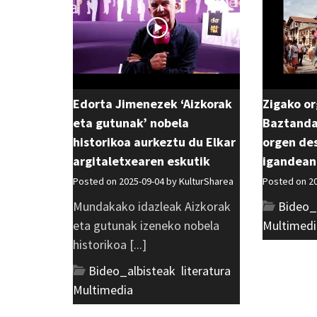
Edorta Jimenezek ‘Aizkorak
Zigako o
eta gutunak’ nobela
Baztanda
historikoa aurkeztu du Elkar
orgen des
argitaletxearen eskutik
igandean
Posted on 2025-09-04 by
KulturSharea
Posted on 2
Mundakako idazleak Aizkorak
Bideo_
eta gutunak izeneko nobela
Multimedi
historikoa [...]
Bideo_albisteak
,
literatura
,
Multimedia