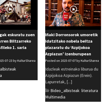
rgak eskuratu zuen
Iñaki Dorronsorok umoretik
rren Biltzarreko
idatzitako nobela beltza
fileko 1. saria
plazaratu du ‘Azpijokoa
Azpiazun’ izenburupean
025-07-23 by
KulturSharea
Posted on 2025-07-07 by
KulturSharea
albisteak
,
Idazleak estreinako liburua du
a
Azpijokoa Azpiazun (Erein).
Lapurretak, [...]
Bideo_albisteak
,
literatura
,
Multimedia