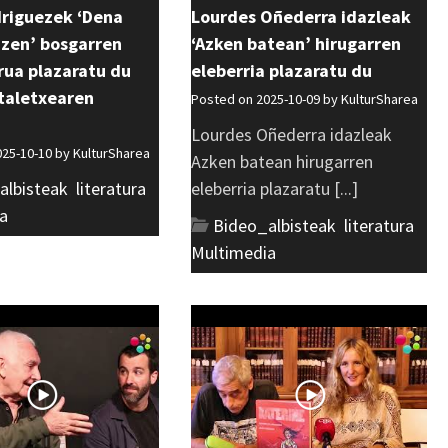
driguezek ‘Dena
Lourdes Oñederra idazleak
 zen’ bosgarren
‘Azken batean’ hirugarren
urua plazaratu du
eleberria plazaratu du
taletxearen
Posted on 2025-10-09 by
KulturSharea
Lourdes Oñederra idazleak
025-10-10 by
KulturSharea
Azken batean hirugarren
albisteak
,
literatura
,
eleberria plazaratu [...]
a
Bideo_albisteak
,
literatura
,
Multimedia