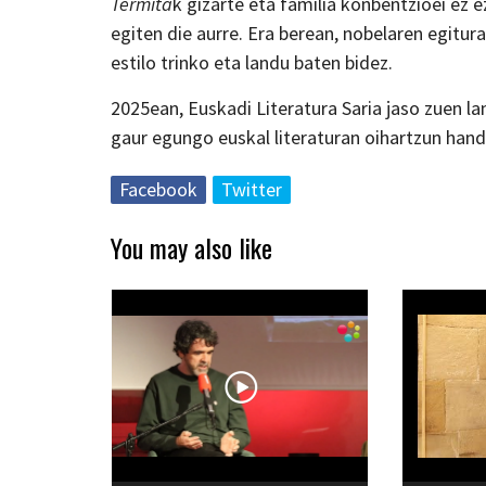
Termita
k gizarte eta familia konbentzioei ez e
egiten die aurre. Era berean, nobelaren egitur
estilo trinko eta landu baten bidez.
2025ean, Euskadi Literatura Saria jaso zuen lan
gaur egungo euskal literaturan oihartzun handi
Facebook
Twitter
You may also like