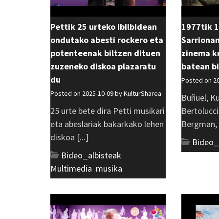
Pettik 25 urteko ibilbidean
1977tik 
ondutako abesti rockero eta
Sarrionan
potenteenak biltzen dituen
zinema kr
zuzeneko diskoa plazaratu
batean bi
du
Posted on 2
Posted on 2025-10-09 by
KulturSharea
Buñuel, Ku
25 urte bete dira Petti musikari
Bertolucci,
eta abeslariak bakarkako lehen
Bergman, [
diskoa [...]
Bideo_
Bideo_albisteak
,
Multimedia
,
musika