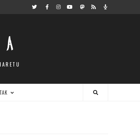
Twitter
Facebook
Instagram
Youtube
Mastodon.eus
RSS
Podcast
EA
HARETU
TAK