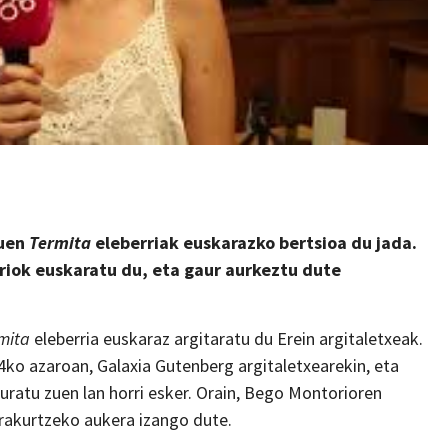
zuen
Termita
eleberriak euskarazko bertsioa du jada.
riok euskaratu du, eta gaur aurkeztu dute
mita
eleberria euskaraz argitaratu du Erein argitaletxeak.
24ko azaroan, Galaxia Gutenberg argitaletxearekin, eta
uratu zuen lan horri esker. Orain, Bego Montorioren
 irakurtzeko aukera izango dute.