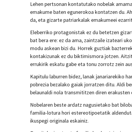
Lehen pertsonan kontatutako nobelak amamare
emakume baten egunerokoa kontatzen du. Ahots
da, eta gizarte patriarkalak emakumeei ezarrit
Eleberriko protagonistak ez du betetzen giza
bat bera ere: ez da ama, zaintzaile izateari u
modu askean bizi du. Horrek guztiak bazterrek
kontakizunak ez du biktimismora jotzen. Aitzit
errukirik eskatu gabe eta tonu zorrotz zein au
Kapitulu laburren bidez, lanak janariarekiko h
pobrezia bezalako gaiak jorratzen ditu. Aldi b
belaunaldi nola transmititzen diren erakuste
Nobelaren beste ardatz nagusietako bat bilo
familia-lotura hori estereotipoetatik aldendu
ikuspegi originala eskainiz.