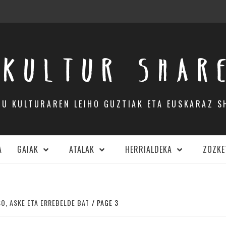
KULTUR SHAR
DU KULTURAREN LEIHO GUZTIAK ETA EUSKARAZ S
A
GAIAK
ATALAK
HERRIALDEKA
ZOZKE
SO, ASKE ETA ERREBELDE BAT
PAGE 3