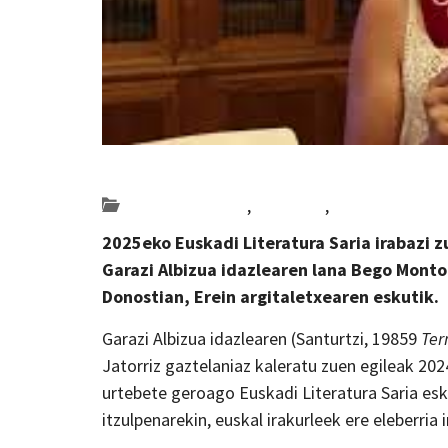
Posted on 2026-07-02 by
KulturSharea
Bideo_albisteak
,
literatura
,
Multimedia
2025eko Euskadi Literatura Saria irabazi 
Garazi Albizua idazlearen lana Bego Monto
Donostian, Erein argitaletxearen eskutik.
Garazi Albizua idazlearen (Santurtzi, 19859
Ter
Jatorriz gaztelaniaz kaleratu zuen egileak 20
urtebete geroago Euskadi Literatura Saria esk
itzulpenarekin, euskal irakurleek ere eleberria