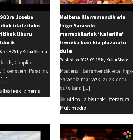
1980ra Joseba
Maitena Illarramendik eta
diak idatzitako
Iñigo Sarasola
itikak liburu
marrazkilariak ‘Kateriñe’
ldurik
izeneko komikia plazaratu
dute
025-09-25 by
KulturSharea
Posted on 2025-09-18 by
KulturSharea
brick, Chaplin,
 Eisenstein, Pasolini,
Maitena Illarramendik eta Iñigo
...]
Sarasola marrazkilariak ondu
dute lana [...]
albisteak
,
zinema
Bideo_albisteak
,
literatura
,
Multimedia