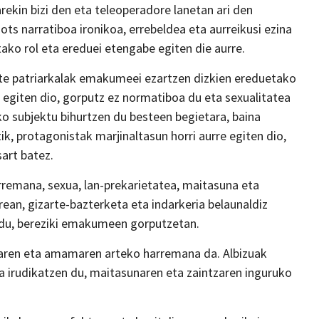
kin bizi den eta teleoperadore lanetan ari den
 narratiboa ironikoa, errebeldea eta aurreikusi ezina
ako rol eta ereduei etengabe egiten die aurre.
rte patriarkalak emakumeei ezartzen dizkien ereduetako
ko egiten dio, gorputz ez normatiboa du eta sexualitatea
o subjektu bihurtzen du besteen begietara, baina
ik, protagonistak marjinaltasun horri aurre egiten dio,
sart batez.
arremana, sexua, lan-prekarietatea, maitasuna eta
erean, gizarte-bazterketa eta indarkeria belaunaldiz
n du, bereziki emakumeen gorputzetan.
baren eta amamaren arteko harremana da. Albizuak
ta irudikatzen du, maitasunaren eta zaintzaren inguruko