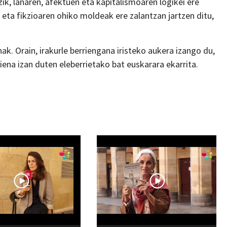
zik, lanaren, afektuen eta kapitalismoaren logikei ere
a eta fikzioaren ohiko moldeak ere zalantzan jartzen ditu,
ak. Orain, irakurle berriengana iristeko aukera izango du,
ena izan duten eleberrietako bat euskarara ekarrita.