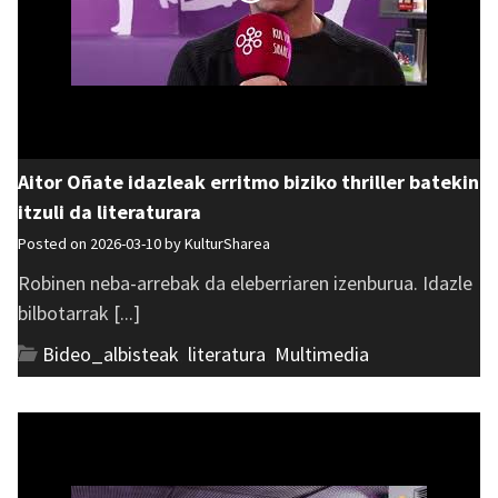
Aitor Oñate idazleak erritmo biziko thriller batekin
itzuli da literaturara
Posted on 2026-03-10 by
KulturSharea
Robinen neba-arrebak da eleberriaren izenburua. Idazle
bilbotarrak [...]
Bideo_albisteak
,
literatura
,
Multimedia