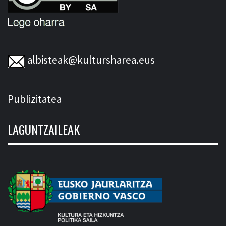
albisteak@kultursharea.eus
Publizitatea
LAGUNTZAILEAK