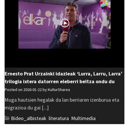
Ernesto Prat Urzainki idazleak ‘Lurra, Larru, Larra’
trilogia ixtera datorren eleberri beltza ondu du
Posted on 2026-01-22 by
KulturSharea
Muga hautsien hegalak da lan berriaren izenburua eta
migrazioa du gai [...]
Bideo_albisteak
,
literatura
,
Multimedia