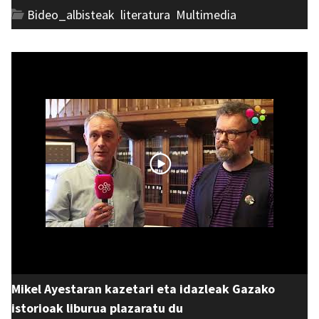
Bideo_albisteak
,
literatura
,
Multimedia
Mikel Ayestaran kazetari eta idazleak Gazako
istorioak liburua plazaratu du