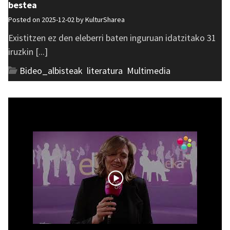
bestea
Posted on 2025-12-02 by
KulturSharea
Existitzen ez den eleberri baten inguruan idatzitako 31
iruzkin [...]
Bideo_albisteak
,
literatura
,
Multimedia