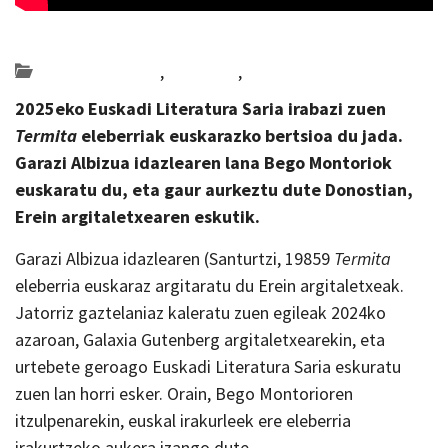
Posted on 2026-07-02 by
KulturSharea
Bideo_albisteak
,
literatura
,
Multimedia
2025eko Euskadi Literatura Saria irabazi zuen
Termita
eleberriak euskarazko bertsioa du jada.
Garazi Albizua idazlearen lana Bego Montoriok
euskaratu du, eta gaur aurkeztu dute Donostian,
Erein argitaletxearen eskutik.
Garazi Albizua idazlearen (Santurtzi, 19859
Termita
eleberria euskaraz argitaratu du Erein argitaletxeak.
Jatorriz gaztelaniaz kaleratu zuen egileak 2024ko
azaroan, Galaxia Gutenberg argitaletxearekin, eta
urtebete geroago Euskadi Literatura Saria eskuratu
zuen lan horri esker. Orain, Bego Montorioren
itzulpenarekin, euskal irakurleek ere eleberria
irakurtzeko aukera izango dute.