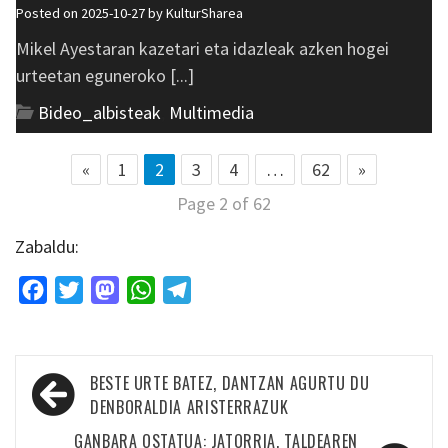
Posted on 2025-10-27 by
KulturSharea
Mikel Ayestaran kazetari eta idazleak azken hogei
urteetan eguneroko [...]
Bideo_albisteak
,
Multimedia
«
1
2
3
4
…
62
»
Page 2 of 62
Zabaldu:
Facebook
Twitter
Mastodon
WhatsApp
Telegram
Bidalketetan
BESTE URTE BATEZ, DANTZAN AGURTU DU
zehar
DENBORALDIA ARISTERRAZUK
nabigatu
GANBARA OSTATUA: JATORRIA, TALDEAREN