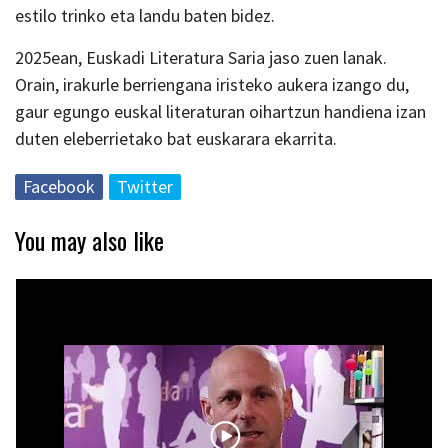
estilo trinko eta landu baten bidez.
2025ean, Euskadi Literatura Saria jaso zuen lanak.
Orain, irakurle berriengana iristeko aukera izango du,
gaur egungo euskal literaturan oihartzun handiena izan
duten eleberrietako bat euskarara ekarrita.
Facebook
Twitter
You may also like