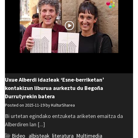
Uxue Alberdi idazleak ‘Esne-berriketan’
kontakizun liburua aurkeztu du Begoña
Durrutyrekin batera
Posted on 2025-11-19 by
KulturSharea
Bi urtetan egindako entzuketa ariketen emaitza da
Alberdiren lan [...]
Bideo_albisteak
,
literatura
,
Multimedia