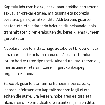
Kapitulu laburren bidez, lanak janariarekiko harremana,
sexua, lan-prekarietatea, maitasuna eta pobrezia
bezalako gaiak jorratzen ditu. Aldi berean, gizarte-
bazterketa eta indarkeria belaunaldiz belaunaldi nola
transmititzen diren erakusten du, bereziki emakumeen
gorputzetan.
Nobelaren beste ardatz nagusietako bat bilobaren eta
amamaren arteko harremana da. Albizuak familia-
lotura hori estereotipoetatik aldenduta irudikatzen du,
maitasunaren eta zaintzaren inguruko ikuspegi
originala eskainiz.
Termita
k gizarte eta familia konbentzioei ez ezik,
lanaren, afektuen eta kapitalismoaren logikei ere
egiten die aurre. Era berean, nobelaren egitura eta
fikzioaren ohiko moldeak ere zalantzan jartzen ditu,