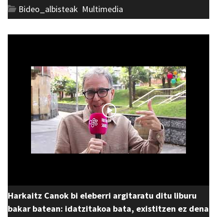
Bideo_albisteak
,
Multimedia
Harkaitz Canok bi eleberri argitaratu ditu liburu
bakar batean: idatzitakoa bata, existitzen ez dena