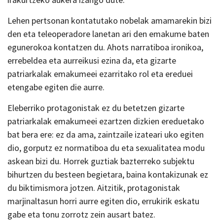
Lehen pertsonan kontatutako nobelak amamarekin bizi
den eta teleoperadore lanetan ari den emakume baten
egunerokoa kontatzen du. Ahots narratiboa ironikoa,
errebeldea eta aurreikusi ezina da, eta gizarte
patriarkalak emakumeei ezarritako rol eta ereduei
etengabe egiten die aurre.
Eleberriko protagonistak ez du betetzen gizarte
patriarkalak emakumeei ezartzen dizkien ereduetako
bat bera ere: ez da ama, zaintzaile izateari uko egiten
dio, gorputz ez normatiboa du eta sexualitatea modu
askean bizi du. Horrek guztiak bazterreko subjektu
bihurtzen du besteen begietara, baina kontakizunak ez
du biktimismora jotzen. Aitzitik, protagonistak
marjinaltasun horri aurre egiten dio, errukirik eskatu
gabe eta tonu zorrotz zein ausart batez.