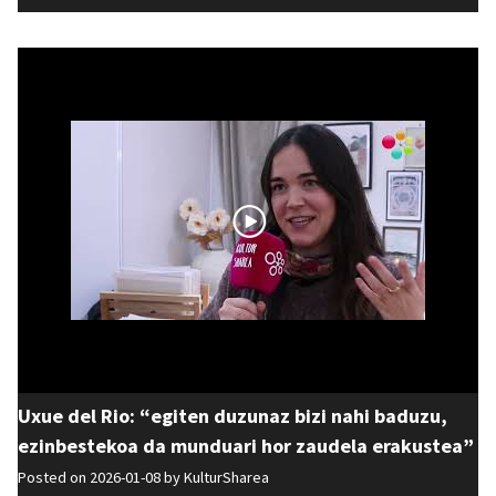
Uxue del Rio: “egiten duzunaz bizi nahi baduzu,
ezinbestekoa da munduari hor zaudela erakustea”
Posted on 2026-01-08 by
KulturSharea