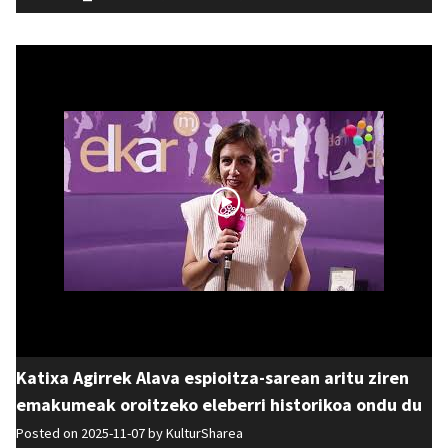
Katixa Agirrek Alava espioitza-sarean aritu ziren
emakumeak oroitzeko eleberri historikoa ondu du
Posted on 2025-11-07 by
KulturSharea