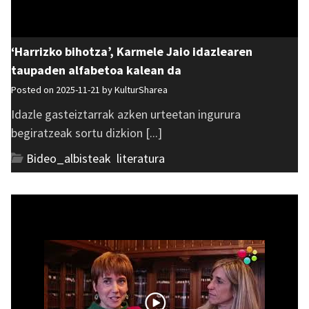
‘Harrizko bihotza’, Karmele Jaio idazlearen
taupaden alfabetoa kalean da
Posted on 2025-11-21 by
KulturSharea
Idazle gasteiztarrak azken urteetan ingurura
begiratzeak sortu dizkion [...]
Bideo_albisteak
,
literatura