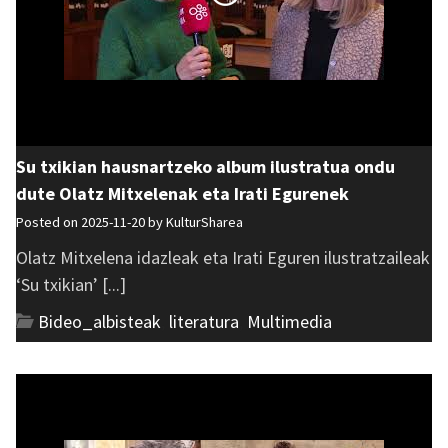
Su txikian hausnartzeko album ilustratua ondu
dute Olatz Mitxelenak eta Irati Egurenek
Posted on 2025-11-20 by
KulturSharea
Olatz Mitxelena idazleak eta Irati Eguren ilustratzaileak
‘Su txikian’ [...]
Bideo_albisteak
,
literatura
,
Multimedia