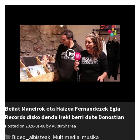
Beñat Maneirok eta Haizea Fernandezek Egia
Records disko denda ireki berri dute Donostian
Posted on 2026-01-08 by
KulturSharea
Bideo_albisteak
,
Multimedia
,
musika