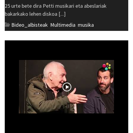
25 urte bete dira Petti musikari eta abeslariak
bakarkako lehen diskoa [...]
Bideo_albisteak
,
Multimedia
,
musika