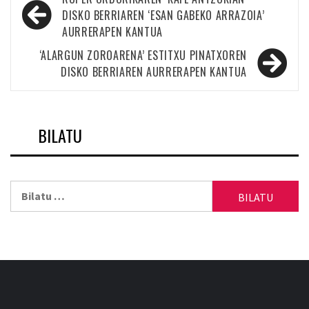
zehar
DISKO BERRIAREN ‘ESAN GABEKO ARRAZOIA’
AURRERAPEN KANTUA
nabigatu
‘ALARGUN ZOROARENA’ ESTITXU PINATXOREN
DISKO BERRIAREN AURRERAPEN KANTUA
BILATU
Bilatu: