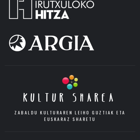
KULTUR SHAREA
ZABALDU KULTURAREN LEIHO GUZTIAK ETA
EUSKARAZ SHARETU