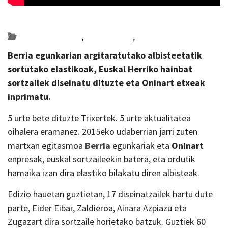
Posted on 2019-10-29 by
KulturSharea
Bideo_albisteak
,
erakusketak
,
Nafarroa
Berria egunkarian argitaratutako albisteetatik
sortutako elastikoak, Euskal Herriko hainbat
sortzailek diseinatu dituzte eta Oninart etxeak
inprimatu.
5 urte bete dituzte Trixertek. 5 urte aktualitatea
oihalera eramanez. 2015eko udaberrian jarri zuten
martxan egitasmoa
Berria
egunkariak eta
Oninart
enpresak, euskal sortzaileekin batera, eta ordutik
hamaika izan dira elastiko bilakatu diren albisteak.
Edizio hauetan guztietan, 17 diseinatzailek hartu dute
parte, Eider Eibar, Zaldieroa, Ainara Azpiazu eta
Zugazart dira sortzaile horietako batzuk. Guztiek 60