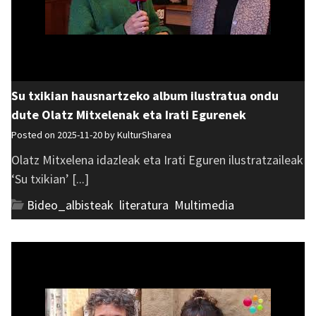
Su txikian hausnartzeko album ilustratua ondu
dute Olatz Mitxelenak eta Irati Egurenek
Posted on 2025-11-20 by
KulturSharea
Olatz Mitxelena idazleak eta Irati Eguren ilustratzaileak
‘Su txikian’ [...]
Bideo_albisteak
,
literatura
,
Multimedia