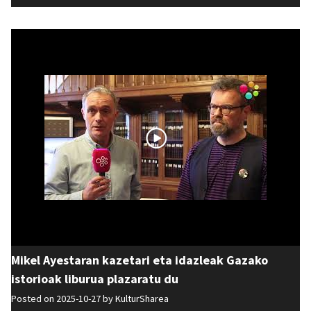
Mikel Ayestaran kazetari eta idazleak Gazako
istorioak liburua plazaratu du
Posted on 2025-10-27 by
KulturSharea