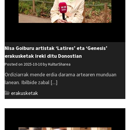
Nisa Goiburu artistak ‘Latires’ eta ‘Genesis’
erakusketak ireki ditu Donostian
Posted on 2025-10-10 by
KulturSharea
Ordiziarrak mende erdia darama artearen munduan
lanean. Ibilbide zabal [...]
erakusketak