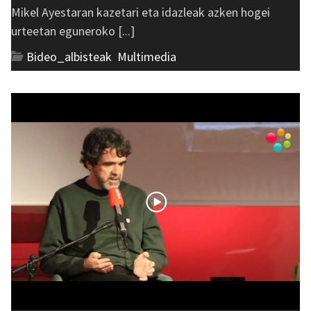
Mikel Ayestaran kazetari eta idazleak azken hogei
urteetan eguneroko [...]
Bideo_albisteak
,
Multimedia