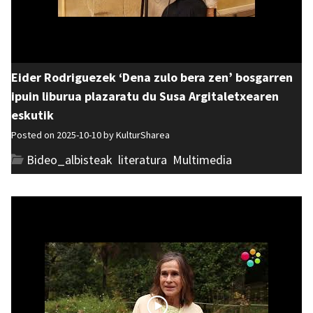
Eider Rodriguezek ‘Dena zulo bera zen’ bosgarren
ipuin liburua plazaratu du Susa Argitaletxearen
eskutik
Posted on 2025-10-10 by
KulturSharea
Bideo_albisteak
,
literatura
,
Multimedia