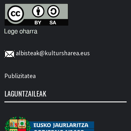
albisteak@kultursharea.eus
Publizitatea
LAGUNTZAILEAK