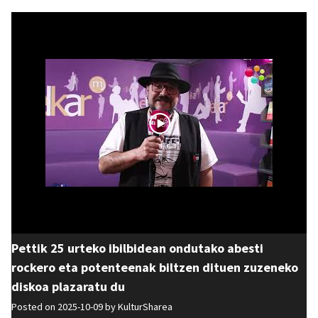
Pettik 25 urteko ibilbidean ondutako abesti
rockero eta potenteenak biltzen dituen zuzeneko
diskoa plazaratu du
Posted on 2025-10-09 by
KulturSharea