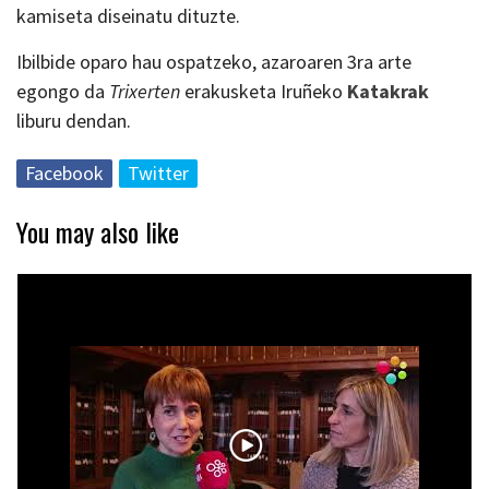
kamiseta diseinatu dituzte.
Ibilbide oparo hau ospatzeko, azaroaren 3ra arte
egongo da
Trixerten
erakusketa Iruñeko
Katakrak
liburu dendan.
Facebook
Twitter
You may also like