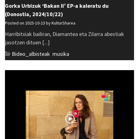
Gorka Urbizuk ‘Bakan II’ EP-a kaleratu du
(Donostia, 2024/10/22)
Posted on 2025-10-23 by
KulturSharea
Harribitxiak bailiran, Diamantea eta Zilarra abestiak
jasotzen dituen [...]
Bideo_albisteak
,
musika