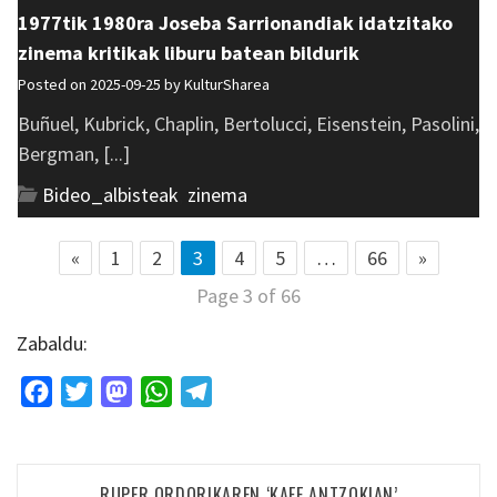
1977tik 1980ra Joseba Sarrionandiak idatzitako
zinema kritikak liburu batean bildurik
Posted on 2025-09-25 by
KulturSharea
Buñuel, Kubrick, Chaplin, Bertolucci, Eisenstein, Pasolini,
Bergman, [...]
Bideo_albisteak
,
zinema
«
1
2
3
4
5
…
66
»
Page 3 of 66
Zabaldu:
Facebook
Twitter
Mastodon
WhatsApp
Telegram
Bidalketetan
RUPER ORDORIKAREN ‘KAFE ANTZOKIAN’