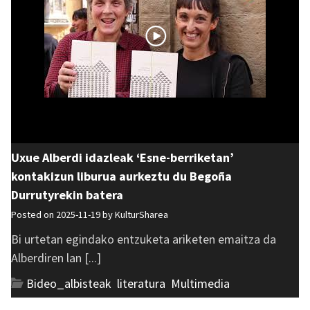
Uxue Alberdi idazleak ‘Esne-berriketan’
kontakizun liburua aurkeztu du Begoña
Durrutyrekin batera
Posted on 2025-11-19 by
KulturSharea
Bi urtetan egindako entzuketa ariketen emaitza da
Alberdiren lan [...]
Bideo_albisteak
,
literatura
,
Multimedia