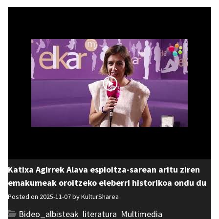
Katixa Agirrek Alava espioitza-sarean aritu ziren
emakumeak oroitzeko eleberri historikoa ondu du
Posted on 2025-11-07 by
KulturSharea
Bideo_albisteak
,
literatura
,
Multimedia