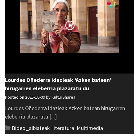
Lourdes Oñederra idazleak ‘Azken batean’
hirugarren eleberria plazaratu du
Posted on 2025-10-09 by
KulturSharea
Lourdes Oñederra idazleak Azken batean hirugarren
eleberria plazaratu [...]
Bideo_albisteak
,
literatura
,
Multimedia