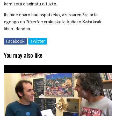
kamiseta diseinatu dituzte.
Ibilbide oparo hau ospatzeko, azaroaren 3ra arte
egongo da
Trixerten
erakusketa Iruñeko
Katakrak
liburu dendan.
Facebook
Twitter
You may also like