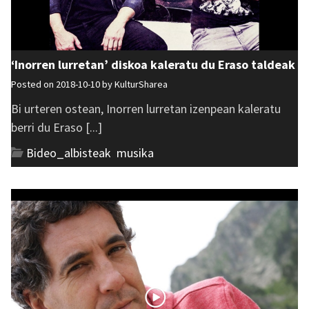
‘Inorren lurretan’ diskoa kaleratu du Eraso taldeak
Posted on 2018-10-10 by
KulturSharea
Bi urteren ostean, Inorren lurretan izenpean kaleratu
berri du Eraso [...]
Bideo_albisteak
,
musika