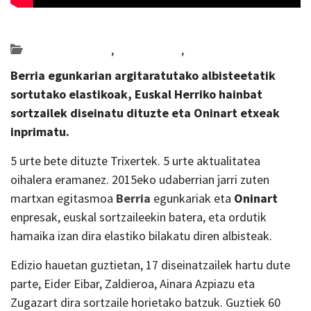
Posted on 2019-10-29 by
KulturSharea
Bideo_albisteak
,
erakusketak
,
Nafarroa
Berria egunkarian argitaratutako albisteetatik
sortutako elastikoak, Euskal Herriko hainbat
sortzailek diseinatu dituzte eta Oninart etxeak
inprimatu.
5 urte bete dituzte Trixertek. 5 urte aktualitatea
oihalera eramanez. 2015eko udaberrian jarri zuten
martxan egitasmoa
Berria
egunkariak eta
Oninart
enpresak, euskal sortzaileekin batera, eta ordutik
hamaika izan dira elastiko bilakatu diren albisteak.
Edizio hauetan guztietan, 17 diseinatzailek hartu dute
parte, Eider Eibar, Zaldieroa, Ainara Azpiazu eta
Zugazart dira sortzaile horietako batzuk. Guztiek 60