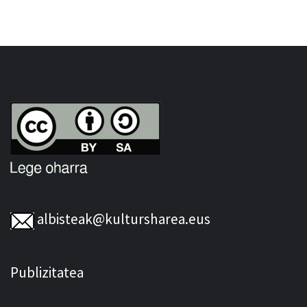
albisteak@kultursharea.eus
Publizitatea