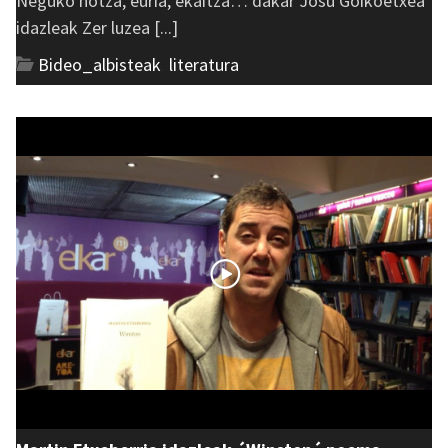
Neguko hotza, euria, ekaitza… dakar Josu Goikoetxea
idazleak Zer luzea [...]
Bideo_albisteak
,
literatura