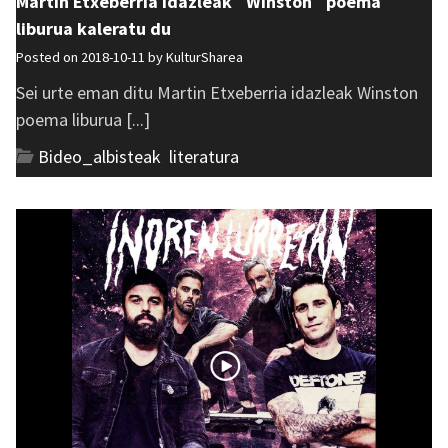
Martin Etxeberria idazleak ´Winston´ poema
liburua kaleratu du
Posted on 2018-10-11 by
KulturSharea
Sei urte eman ditu Martin Etxeberria idazleak Winston
poema liburua [...]
Bideo_albisteak
,
literatura