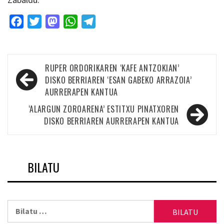
Facebook
Twitter
Mastodon
WhatsApp
Telegram
Bidalketetan
RUPER ORDORIKAREN ‘KAFE ANTZOKIAN’
zehar
DISKO BERRIAREN ‘ESAN GABEKO ARRAZOIA’
AURRERAPEN KANTUA
nabigatu
‘ALARGUN ZOROARENA’ ESTITXU PINATXOREN
DISKO BERRIAREN AURRERAPEN KANTUA
BILATU
Bilatu: