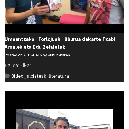
Umeentzako ´Torlojuak´ liburua dakarte Txabi
Arnalek eta Edu Zelaietak
Posted on 2018-10-16 by
KulturSharea
Egilea: Elkar
Bideo_albisteak
,
literatura