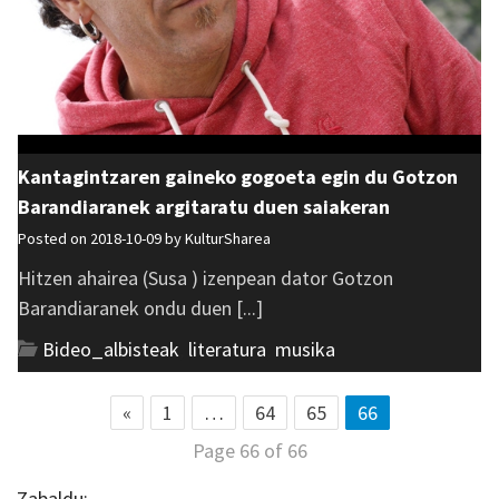
Kantagintzaren gaineko gogoeta egin du Gotzon
Barandiaranek argitaratu duen saiakeran
Posted on 2018-10-09 by
KulturSharea
Hitzen ahairea (Susa ) izenpean dator Gotzon
Barandiaranek ondu duen [...]
Bideo_albisteak
,
literatura
,
musika
«
1
…
64
65
66
Page 66 of 66
Zabaldu: