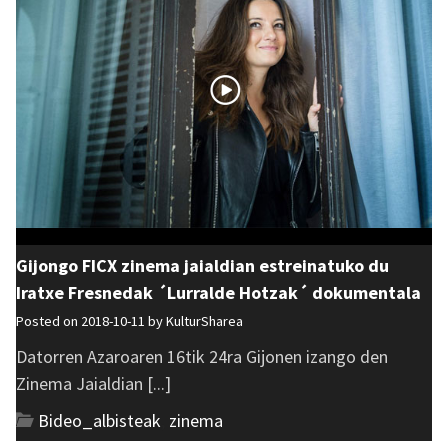
Gijongo FICX zinema jaialdian estreinatuko du
Iratxe Fresnedak ´Lurralde Hotzak´ dokumentala
Posted on 2018-10-11 by
KulturSharea
Datorren Azaroaren 16tik 24ra Gijonen izango den
Zinema Jaialdian [...]
Bideo_albisteak
,
zinema