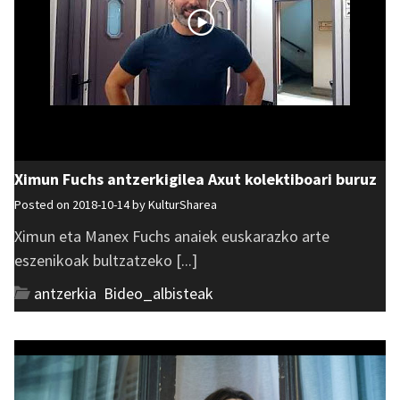
Ximun Fuchs antzerkigilea Axut kolektiboari buruz
Posted on 2018-10-14 by
KulturSharea
Ximun eta Manex Fuchs anaiek euskarazko arte
eszenikoak bultzatzeko [...]
antzerkia
,
Bideo_albisteak