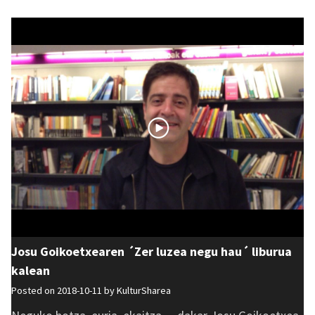
Josu Goikoetxearen ´Zer luzea negu hau´ liburua
kalean
Posted on 2018-10-11 by
KulturSharea