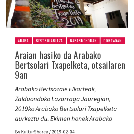
ARABA
BERTSOLARITZA
NABARMENDUAK
PORTADAN
Araian hasiko da Arabako
Bertsolari Txapelketa, otsailaren
9an
Arabako Bertsozale Elkarteak,
Zalduondoko Lazarraga Jauregian,
2019ko Arabako Bertsolari Txapelketa
aurkeztu du. Ekimen honek Arabako
By
KulturSharea
/
2019-02-04