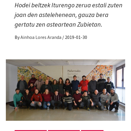
Hodei beltzek Iturengo zerua estali zuten
joan den astelehenean, gauza bera
gertatu zen asteartean Zubietan.
By
Ainhoa Lores Aranda
/
2019-01-30