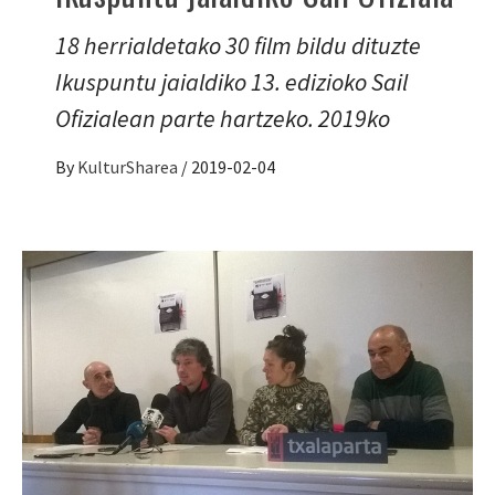
18 herrialdetako 30 film bildu dituzte
Ikuspuntu jaialdiko 13. edizioko Sail
Ofizialean parte hartzeko. 2019ko
By
KulturSharea
/
2019-02-04