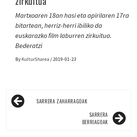
zirkuitua
Martxoaren 18an hasi eta apirilaren 17ra
bitartean, herriz-herri ibiliko da
euskarazko film laburren zirkuitua.
Bederatzi
By
KulturSharea
/
2019-01-23
Sarreren
SARRERA ZAHARRAGOAK
nabigazioa
SARRERA
BERRIAGOAK