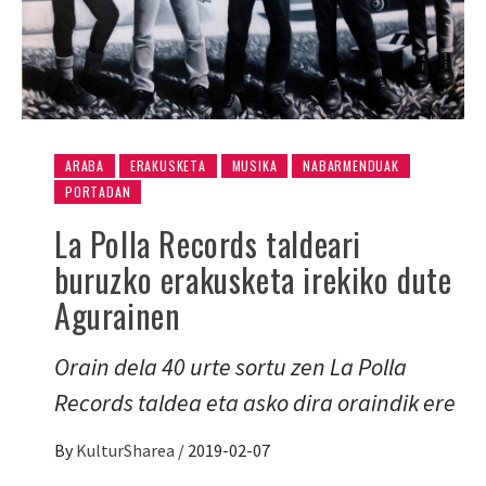
ARABA
ERAKUSKETA
MUSIKA
NABARMENDUAK
PORTADAN
La Polla Records taldeari
buruzko erakusketa irekiko dute
Agurainen
Orain dela 40 urte sortu zen La Polla
Records taldea eta asko dira oraindik ere
By
KulturSharea
/
2019-02-07