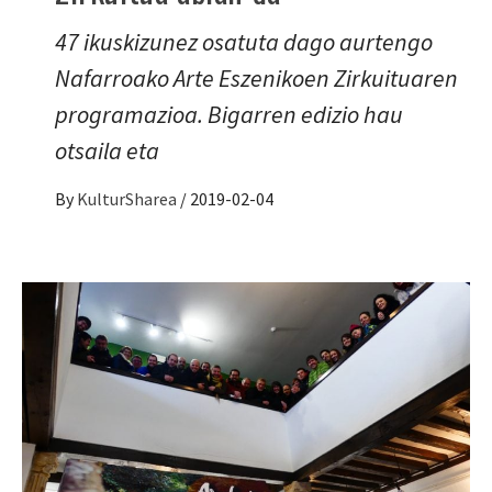
47 ikuskizunez osatuta dago aurtengo
Nafarroako Arte Eszenikoen Zirkuituaren
programazioa. Bigarren edizio hau
otsaila eta
By
KulturSharea
/
2019-02-04