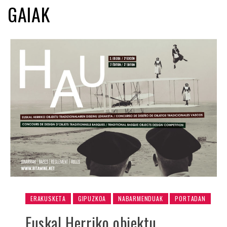
GAIAK
ERAKUSKETA
GIPUZKOA
NABARMENDUAK
PORTADAN
Euskal Herriko objektu