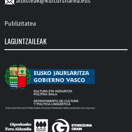
albisteak@kultursharea.eus
Publizitatea
LAGUNTZAILEAK