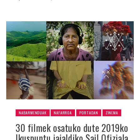
NABARMENDUAK
NAFARROA
PORTADAN
ZINEMA
30 filmek osatuko dute 2019ko
Ikuspuntu jaialdiko Sail Ofiziala