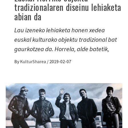
tradizionalaren diseinu lehiaketa
abian da
Lau izeneko lehiaketa honen xedea
euskal kulturako objektu tradizional bat
gaurkotzea da. Horrela, alde batetik,
By
KulturSharea
/
2019-02-07