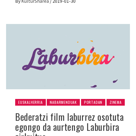
By
KulturSharea
/
2019-01-30
EUSKALHERRIA
NABARMENDUAK
PORTADAN
ZINEMA
Bederatzi film laburrez osotuta
egongo da aurtengo Laburbira