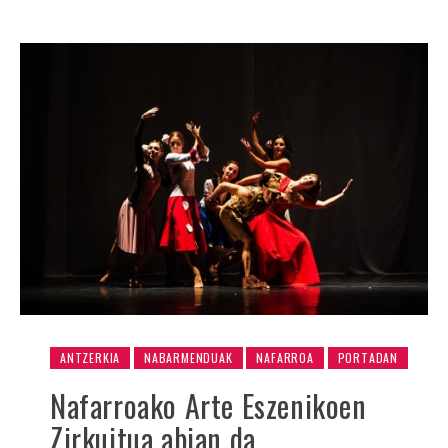
ANTZERKIA
NABARMENDUAK
NAFARROA
PORTADAN
Nafarroako Arte Eszenikoen
Zirkuitua abian da