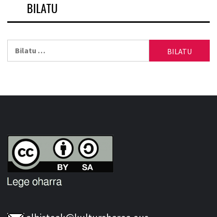
BILATU
Bilatu: