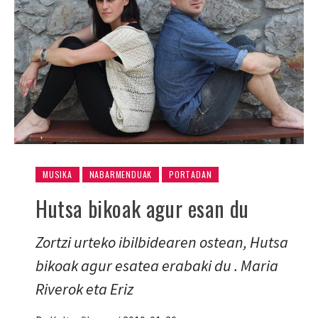
MUSIKA
NABARMENDUAK
PORTADAN
Hutsa bikoak agur esan du
Zortzi urteko ibilbidearen ostean, Hutsa
bikoak agur esatea erabaki du . Maria
Riverok eta Eriz