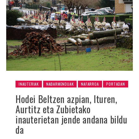
INAUTERIAK
NABARMENDUAK
NAFARROA
PORTADAN
Hodei Beltzen azpian, Ituren,
Aurtitz eta Zubietako
inauterietan jende andana bildu
da