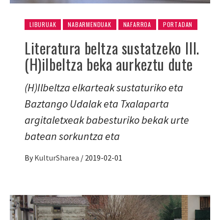
LIBURUAK
NABARMENDUAK
NAFARROA
PORTADAN
Literatura beltza sustatzeko III.
(H)ilbeltza beka aurkeztu dute
(H)Ilbeltza elkarteak sustaturiko eta
Baztango Udalak eta Txalaparta
argitaletxeak babesturiko bekak urte
batean sorkuntza eta
By
KulturSharea
/
2019-02-01