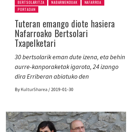
BERTSOLARITZA
NABARMENDUAK
NAFARROA
PORTADAN
Tuteran emango diote hasiera
Nafarroako Bertsolari
Txapelketari
30 bertsolarik eman dute izena, eta behin
aurre-kanporaketak igarota, 24 izango
dira Erriberan abiatuko den
By
KulturSharea
/
2019-01-30