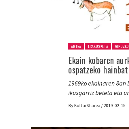
ARTEA
ERAKUSKETA
GIPUZK
Ekain kobaren aur
ospatzeko hainbat 
1969ko ekainaren 8an b
ikusgarriz beteta eta 
By
KulturSharea
/
2019-02-15