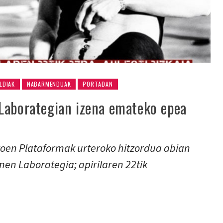
LDIAK
NABARMENDUAK
PORTADAN
Laborategian izena emateko epea
oen Plataformak urteroko hitzordua abian
rmen Laborategia; apirilaren 22tik