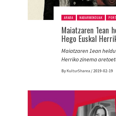
ARABA
NABARMENDUAK
POR
Maiatzaren 1ean he
Hego Euskal Herri
Maiatzaren 1ean helduk
Herriko zinema aretoet
By
KulturSharea
/
2019-02-19