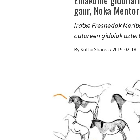
Emakume gidoilari
gaur, Noka Mento
Iratxe Fresnedak Meritx
autoreen gidoiak azter
By
KulturSharea
/
2019-02-18