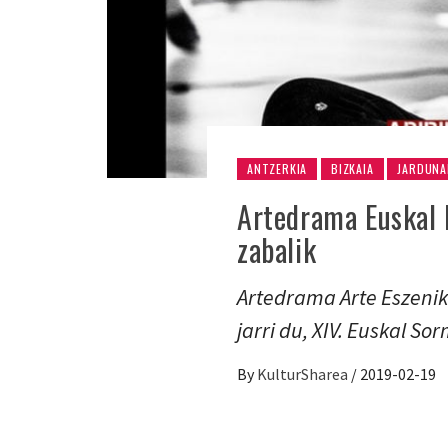
ANTZERKIA
BIZKAIA
JARDUNA
Artedrama Euskal 
zabalik
Artedrama Arte Eszenik
jarri du, XIV. Euskal So
By
KulturSharea
/
2019-02-19