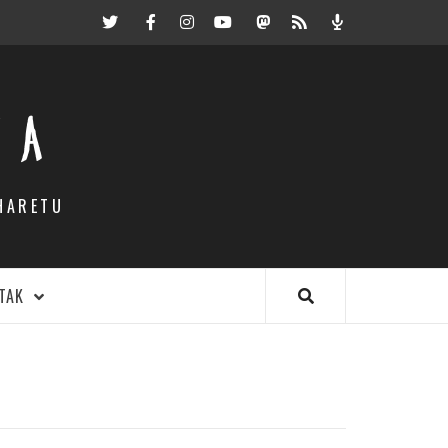
Twitter
Facebook
Instagram
Youtube
Mastodon.eus
RSS
Podcast
EA
HARETU
TAK