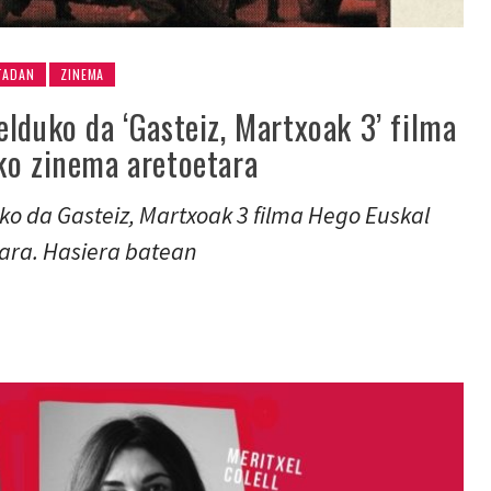
TADAN
ZINEMA
lduko da ‘Gasteiz, Martxoak 3’ filma
ko zinema aretoetara
o da Gasteiz, Martxoak 3 filma Hego Euskal
ara. Hasiera batean