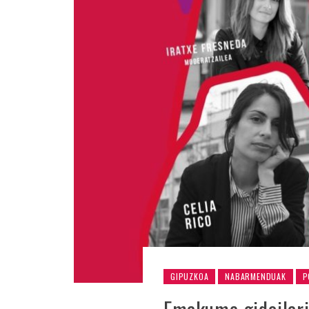
GIPUZKOA
NABARMENDUAK
P