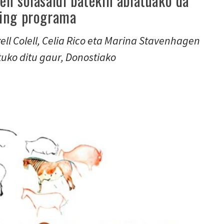
en solasaldi batekin abiatuako da
ring programa
ell Colell, Celia Rico eta Marina Stavenhagen
tuko ditu gaur, Donostiako