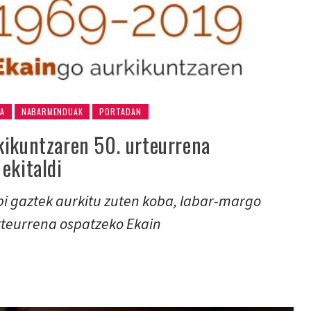
OA
NABARMENDUAK
PORTADAN
kikuntzaren 50. urteurrena
ekitaldi
i gaztek aurkitu zuten koba, labar-margo
urteurrena ospatzeko Ekain