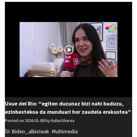
Uxue del Rio: “egiten duzunaz bizi nahi baduzu,
ezinbestekoa da munduari hor zaudela erakustea”
Posted on 2026-01-08 by
KulturSharea
Bideo_albisteak
,
Multimedia