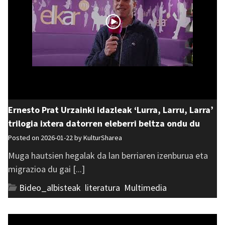
Ernesto Prat Urzainki idazleak ‘Lurra, Larru, Larra’
trilogia ixtera datorren eleberri beltza ondu du
Posted on 2026-01-22 by
KulturSharea
Muga hautsien hegalak da lan berriaren izenburua eta
migrazioa du gai [...]
Bideo_albisteak
,
literatura
,
Multimedia