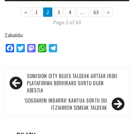
«
1
2
3
4
…
63
»
Page 2 of 63
Zabaldu:
Facebook
Twitter
Mastodon
WhatsApp
Telegram
Bidalketetan
SUMISION CITY BLUES TALDEAK ARTEAK IREKI
zehar
PLATAFORMA BERRIRAKO SORTU DUEN
ABESTIA
nabigatu
‘GOGOAREN INDARRA’ KANTUA SORTU DU
ITZIARREN SEMEAK TALDEAK