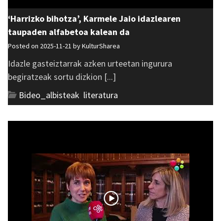
‘Harrizko bihotza’, Karmele Jaio idazlearen
taupaden alfabetoa kalean da
Posted on 2025-11-21 by
KulturSharea
Idazle gasteiztarrak azken urteetan ingurura
begiratzeak sortu dizkion [...]
Bideo_albisteak
,
literatura