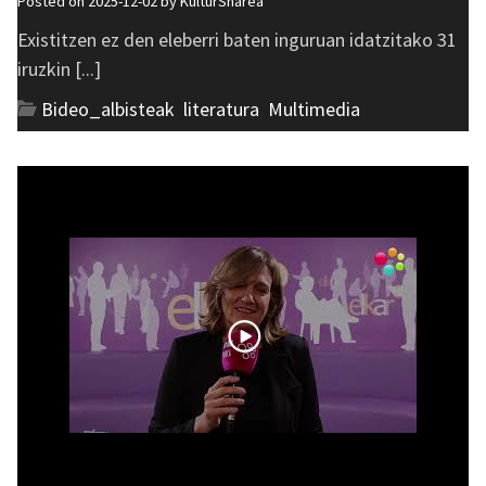
Posted on 2025-12-02 by
KulturSharea
Existitzen ez den eleberri baten inguruan idatzitako 31
iruzkin [...]
Bideo_albisteak
,
literatura
,
Multimedia