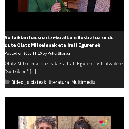
Su txikian hausnartzeko album ilustratua ondu
dute Olatz Mitxelenak eta Irati Egurenek
Posted on 2025-11-20 by
KulturSharea
Olatz Mitxelena idazleak eta Irati Eguren ilustratzaileak
‘Su txikian’ [...]
Bideo_albisteak
,
literatura
,
Multimedia