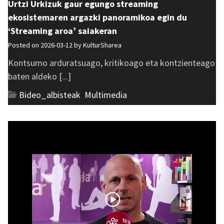
Urtzi Urkizuk gaur egungo streaming
ekosistemaren argazki panoramikoa egin du
‘Streaming aroa’ saiakeran
Posted on 2026-03-12 by
KulturSharea
Kontsumo arduratsuago, kritikoago eta kontzienteago
baten aldeko [...]
Bideo_albisteak
,
Multimedia