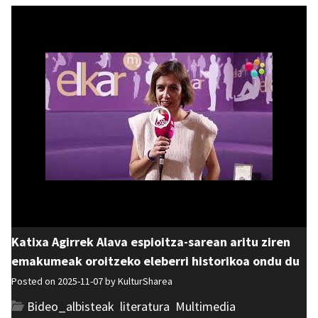
Katixa Agirrek Alava espioitza-sarean aritu ziren
emakumeak oroitzeko eleberri historikoa ondu du
Posted on 2025-11-07 by
KulturSharea
Bideo_albisteak
,
literatura
,
Multimedia