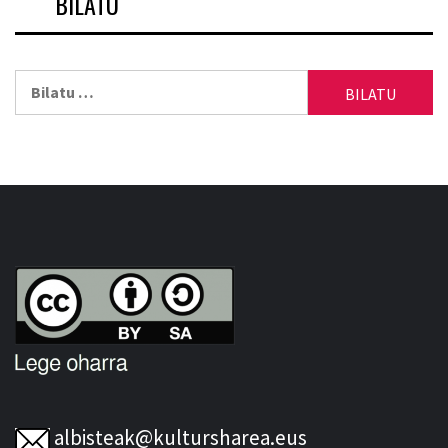
BILATU
Bilatu:
albisteak@kultursharea.eus