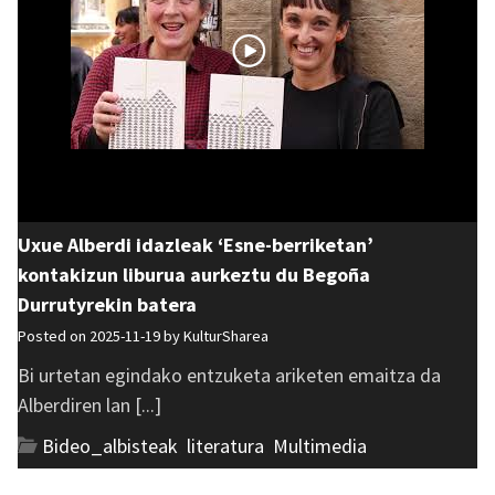
Uxue Alberdi idazleak ‘Esne-berriketan’
kontakizun liburua aurkeztu du Begoña
Durrutyrekin batera
Posted on 2025-11-19 by
KulturSharea
Bi urtetan egindako entzuketa ariketen emaitza da
Alberdiren lan [...]
Bideo_albisteak
,
literatura
,
Multimedia