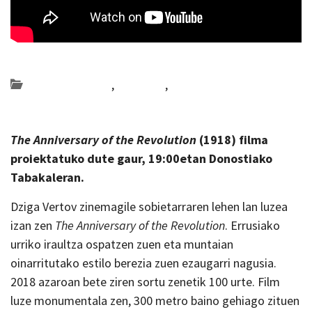
Posted on 2019-02-15 by
KulturSharea
Bideo_albisteak
,
Gipuzkoa
,
zinema
The Anniversary of the Revolution
(1918) filma
proiektatuko dute gaur, 19:00etan Donostiako
Tabakaleran.
Dziga Vertov zinemagile sobietarraren lehen lan luzea
izan zen
The Anniversary of the Revolution
. Errusiako
urriko iraultza ospatzen zuen eta muntaian
oinarritutako estilo berezia zuen ezaugarri nagusia.
2018 azaroan bete ziren sortu zenetik 100 urte. Film
luze monumentala zen, 300 metro baino gehiago zituen