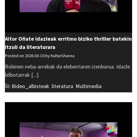
Aitor Oñate idazleak erritmo biziko thriller batekin
itzuli da literaturara
Posted on 2026-03-10 by
KulturSharea
Robinen neba-arrebak da eleberriaren izenburua. Idazle
bilbotarrak [...]
Bideo_albisteak
,
literatura
,
Multimedia