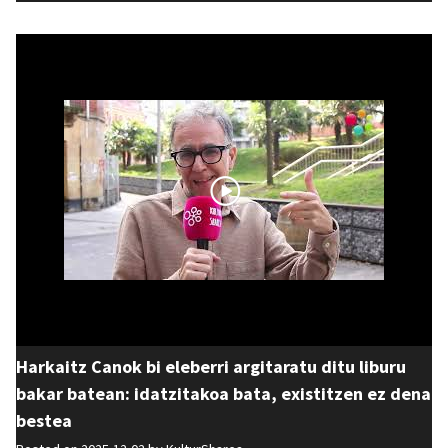
Harkaitz Canok bi eleberri argitaratu ditu liburu
bakar batean: idatzitakoa bata, existitzen ez dena
bestea