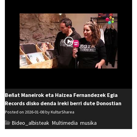
Beñat Maneirok eta Haizea Fernandezek Egia
Records disko denda ireki berri dute Donostian
Posted on 2026-01-08 by
KulturSharea
Bideo_albisteak
,
Multimedia
,
musika