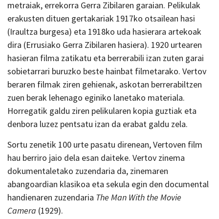
metraiak, errekorra Gerra Zibilaren garaian. Pelikulak
erakusten dituen gertakariak 1917ko otsailean hasi
(Iraultza burgesa) eta 1918ko uda hasierara artekoak
dira (Errusiako Gerra Zibilaren hasiera). 1920 urtearen
hasieran filma zatikatu eta berrerabili izan zuten garai
sobietarrari buruzko beste hainbat filmetarako. Vertov
beraren filmak ziren gehienak, askotan berrerabiltzen
zuen berak lehenago eginiko lanetako materiala.
Horregatik galdu ziren pelikularen kopia guztiak eta
denbora luzez pentsatu izan da erabat galdu zela.
Sortu zenetik 100 urte pasatu direnean, Vertoven film
hau berriro jaio dela esan daiteke. Vertov zinema
dokumentaletako zuzendaria da, zinemaren
abangoardian klasikoa eta sekula egin den documental
handienaren zuzendaria
The Man With the Movie
Camera
(1929).