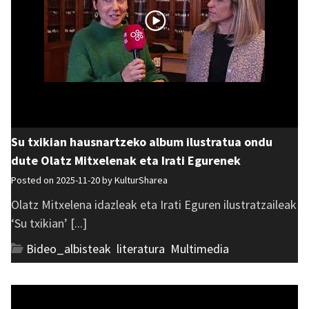
Su txikian hausnartzeko album ilustratua ondu
dute Olatz Mitxelenak eta Irati Egurenek
Posted on 2025-11-20 by
KulturSharea
Olatz Mitxelena idazleak eta Irati Eguren ilustratzaileak
‘Su txikian’ [...]
Bideo_albisteak
,
literatura
,
Multimedia