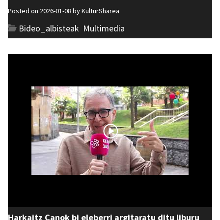
Posted on 2026-01-08 by
KulturSharea
Bideo_albisteak
,
Multimedia
Harkaitz Canok bi eleberri argitaratu ditu liburu