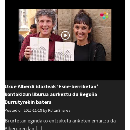
Uxue Alberdi idazleak ‘Esne-berriketan’
kontakizun liburua aurkeztu du Begoña
Durrutyrekin batera
Posted on 2025-11-19 by
KulturSharea
Bi urtetan egindako entzuketa ariketen emaitza da
Alberdiren lan [...]