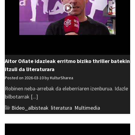
Aitor Oñate idazleak erritmo biziko thriller batekin
itzuli da literaturara
Posted on 2026-03-10 by
KulturSharea
Robinen neba-arrebak da eleberriaren izenburua. Idazle
bilbotarrak [...]
Bideo_albisteak
,
literatura
,
Multimedia