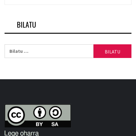
BILATU
Bilatu: