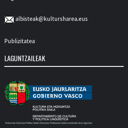
albisteak@kultursharea.eus
Publizitatea
LAGUNTZAILEAK