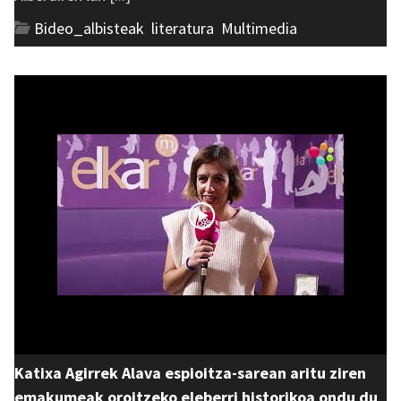
Bideo_albisteak
,
literatura
,
Multimedia
Katixa Agirrek Alava espioitza-sarean aritu ziren
emakumeak oroitzeko eleberri historikoa ondu du