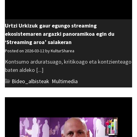
Urtzi Urkizuk gaur egungo streaming
ekosistemaren argazki panoramikoa egin du
‘Streaming aroa’ saiakeran
Posted on 2026-03-12 by
KulturSharea
Kontsumo arduratsuago, kritikoago eta kontzienteago
baten aldeko [...]
Bideo_albisteak
,
Multimedia