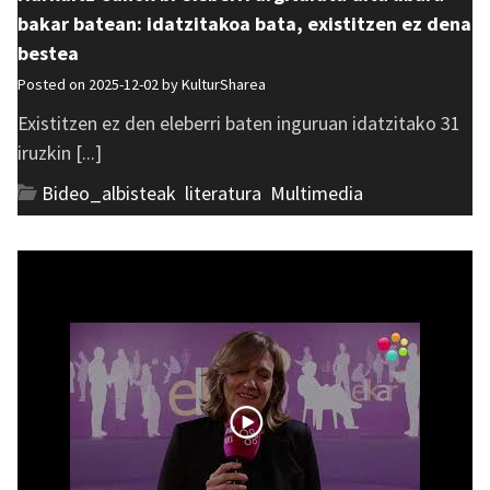
bakar batean: idatzitakoa bata, existitzen ez dena
bestea
Posted on 2025-12-02 by
KulturSharea
Existitzen ez den eleberri baten inguruan idatzitako 31
iruzkin [...]
Bideo_albisteak
,
literatura
,
Multimedia