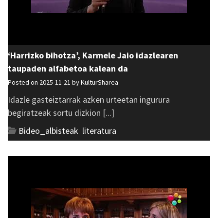
‘Harrizko bihotza’, Karmele Jaio idazlearen
taupaden alfabetoa kalean da
Posted on 2025-11-21 by
KulturSharea
Idazle gasteiztarrak azken urteetan ingurura
begiratzeak sortu dizkion [...]
Bideo_albisteak
,
literatura