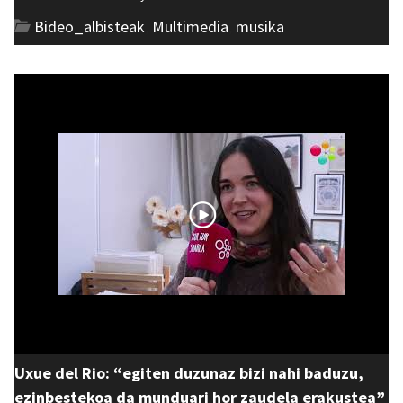
Bideo_albisteak
,
Multimedia
,
musika
Uxue del Rio: “egiten duzunaz bizi nahi baduzu,
ezinbestekoa da munduari hor zaudela erakustea”