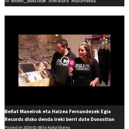
Bideo_albisteak
,
literatura
,
Multimedia
Beñat Maneirok eta Haizea Fernandezek Egia
Records disko denda ireki berri dute Donostian
Posted on 2026-01-08 by
KulturSharea