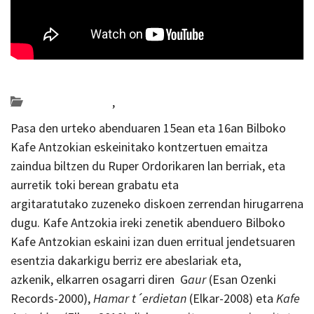
Posted on 2019-10-29 by
KulturSharea
Bideo_albisteak
,
musika
Pasa den urteko abenduaren 15ean eta 16an Bilboko
Kafe Antzokian eskeinitako kontzertuen emaitza
zaindua biltzen du Ruper Ordorikaren lan berriak, eta
aurretik toki berean grabatu eta
argitaratutako zuzeneko diskoen zerrendan hirugarrena
dugu. Kafe Antzokia ireki zenetik abenduero Bilboko
Kafe Antzokian eskaini izan duen erritual jendetsuaren
esentzia dakarkigu berriz ere abeslariak eta,
azkenik, elkarren osagarri diren G
aur
(Esan Ozenki
Records-2000),
Hamar t´erdietan
(Elkar-2008) eta
Kafe