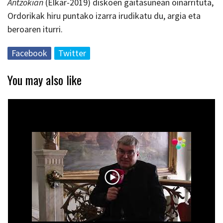
Antzokian
(Elkar-2019) diskoen gaitasunean oinarrituta,
Ordorikak hiru puntako izarra irudikatu du, argia eta
beroaren iturri.
Facebook
Twitter
You may also like