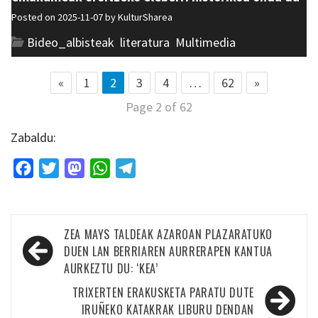
Posted on 2025-11-07 by
KulturSharea
Bideo_albisteak
,
literatura
,
Multimedia
«
1
2
3
4
…
62
»
Page 2 of 62
Zabaldu:
Facebook
Twitter
Mastodon
WhatsApp
Telegram
Bidalketetan
ZEA MAYS TALDEAK AZAROAN PLAZARATUKO
zehar
DUEN LAN BERRIAREN AURRERAPEN KANTUA
AURKEZTU DU: ‘KEA’
nabigatu
TRIXERTEN ERAKUSKETA PARATU DUTE
IRUÑEKO KATAKRAK LIBURU DENDAN