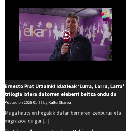
Ernesto Prat Urzainki idazleak ‘Lurra, Larru, Larra’
trilogia ixtera datorren eleberri beltza ondu du
Posted on 2026-01-22 by
KulturSharea
Muga hautsien hegalak da lan berriaren izenburua eta
migrazioa du gai [...]