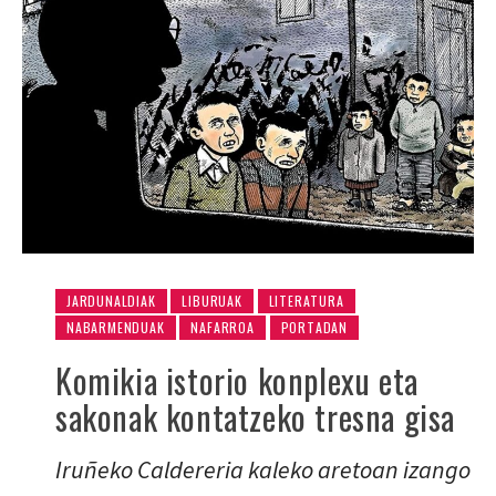
JARDUNALDIAK
LIBURUAK
LITERATURA
NABARMENDUAK
NAFARROA
PORTADAN
Komikia istorio konplexu eta
sakonak kontatzeko tresna gisa
Iruñeko Caldereria kaleko aretoan izango