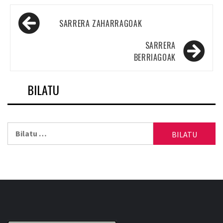
Sarreren
SARRERA ZAHARRAGOAK
nabigazioa
SARRERA
BERRIAGOAK
BILATU
Bilatu: