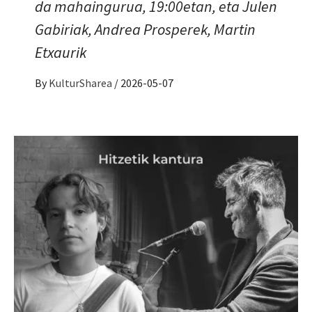
da mahaingurua, 19:00etan, eta Julen
Gabiriak, Andrea Prosperek, Martin
Etxaurik
By
KulturSharea
/
2026-05-07