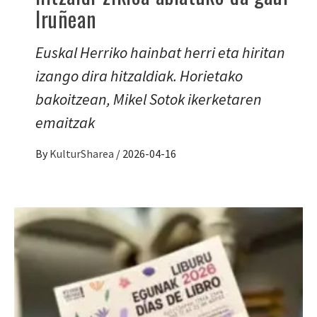
Iruñean
Euskal Herriko hainbat herri eta hiritan
izango dira hitzaldiak. Horietako
bakoitzean, Mikel Sotok ikerketaren
emaitzak
By
KulturSharea
/
2026-04-16