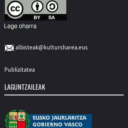
albisteak@kultursharea.eus
Publizitatea
LAGUNTZAILEAK