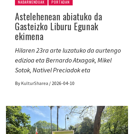
NABARMENDUAK
PORTADAN
Astelehenean abiatuko da
Gasteizko Liburu Egunak
ekimena
Hilaren 23ra arte luzatuko da aurtengo
edizioa eta Bernardo Atxagak, Mikel
Sotok, Nativel Preciadok eta
By
KulturSharea
/
2026-04-10