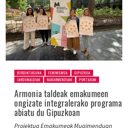
BERDINTASUNA
FEMINISMOA
GIPUZKOA
JARDUNALDIAK
NABARMENDUAK
PORTADAN
Armonia taldeak emakumeen
ongizate integralerako programa
abiatu du Gipuzkoan
Proiektua Emakumeok Mugimenduan