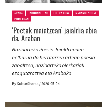
ARABA
JARDUNALDIAK
LITERATURA
NABARMENDUAK
PORTADAN
‘Poetak maiatzean’ jaialdia abia
da, Araban
Nazioarteko Poesia Jaialdi honen
helburua da herritarren artean poesia
zabaltzea, nazioarteko olerkariak
ezagutaraztea eta Arabako
By
KulturSharea
/
2026-05-04