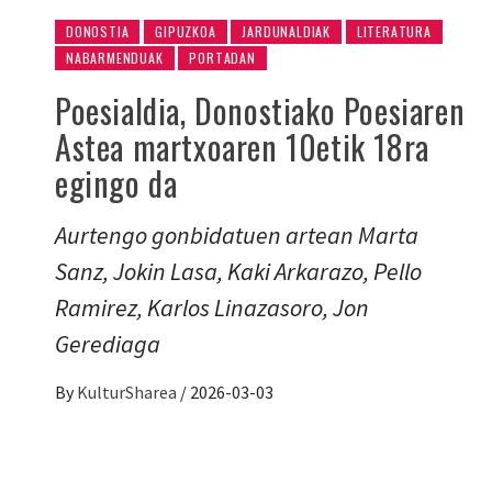
DONOSTIA
GIPUZKOA
JARDUNALDIAK
LITERATURA
NABARMENDUAK
PORTADAN
Poesialdia, Donostiako Poesiaren
Astea martxoaren 10etik 18ra
egingo da
Aurtengo gonbidatuen artean Marta
Sanz, Jokin Lasa, Kaki Arkarazo, Pello
Ramirez, Karlos Linazasoro, Jon
Gerediaga
By
KulturSharea
/
2026-03-03