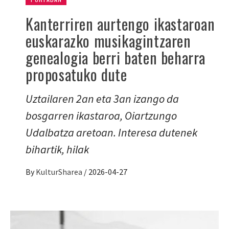
Kanterriren aurtengo ikastaroan
euskarazko musikagintzaren
genealogia berri baten beharra
proposatuko dute
Uztailaren 2an eta 3an izango da
bosgarren ikastaroa, Oiartzungo
Udalbatza aretoan. Interesa dutenek
bihartik, hilak
By
KulturSharea
/
2026-04-27