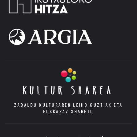
KULTUR SHAREA
ZABALDU KULTURAREN LEIHO GUZTIAK ETA
EUSKARAZ SHARETU