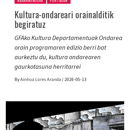
NABARMENDUAK
PORTADAN
Kultura-ondareari orainalditik
begiratuz
GFAko Kultura Departamentuak Ondarea
orain programaren edizio berri bat
aurkeztu du, kultura ondarearen
gaurkotasuna herritarrei
By
Ainhoa Lores Aranda
/
2026-05-13