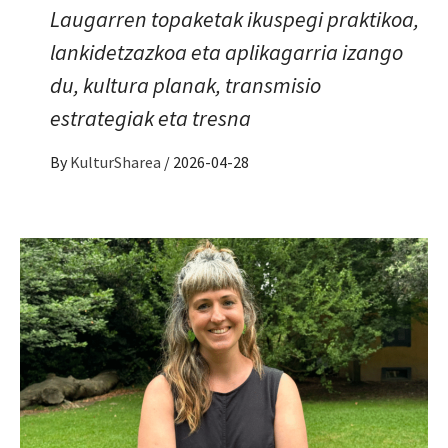
Laugarren topaketak ikuspegi praktikoa,
lankidetzazkoa eta aplikagarria izango
du, kultura planak, transmisio
estrategiak eta tresna
By
KulturSharea
/
2026-04-28