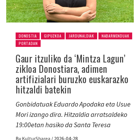
DONOSTIA
GIPUZKOA
JARDUNALDIAK
NABARMENDUAK
PORTADAN
Gaur itzuliko da ‘Mintza Lagun’
zikloa Donostiara, adimen
artifizialari buruzko euskarazko
hitzaldi batekin
Gonbidatuak Eduardo Apodaka eta Usue
Mori izango dira. Hitzaldia arratsaldeko
19:00etan hasiko da Santa Teresa
By
KulturSharea
/
2026-04-28