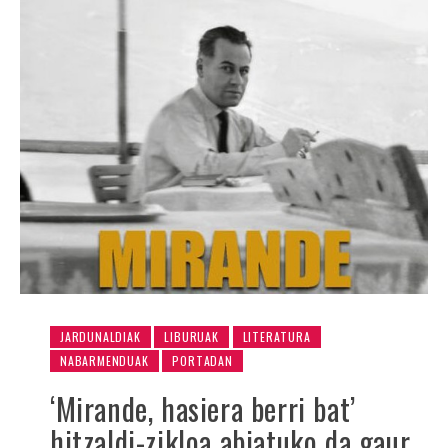
JARDUNALDIAK
LIBURUAK
LITERATURA
NABARMENDUAK
PORTADAN
‘Mirande, hasiera berri bat’
hitzaldi-zikloa abiatuko da gaur