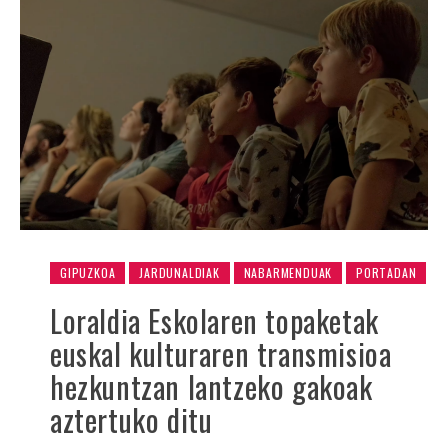
GIPUZKOA
JARDUNALDIAK
NABARMENDUAK
PORTADAN
Loraldia Eskolaren topaketak
euskal kulturaren transmisioa
hezkuntzan lantzeko gakoak
aztertuko ditu