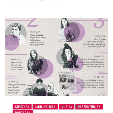
GIPUZKOA
JARDUNALDIAK
MUSIKA
NABARMENDUAK
PORTADAN